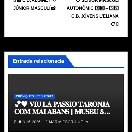
Navegación
📸 C.B. ALGINET 🆚
📋 SÈNIOR MASCULÍ
JÚNIOR MASCULÍ 📸
AUTONÒMIC 7️⃣0️⃣ – 5️⃣5️⃣
de
C.B. JÓVENS L’ELIANA
entradas
📋
Entrada relacionada
CRÒNIQUES I RESULTATS
🏀🧡 𝐕𝐈𝐔 𝐋𝐀 𝐏𝐀𝐒𝐒𝐈𝐎́ 𝐓𝐀𝐑𝐎𝐍𝐉𝐀
𝐂𝐎𝐌 𝐌𝐀𝐈 𝐀𝐁𝐀𝐍𝐒 | 𝐌𝐔𝐒𝐄𝐔 &
𝐓𝐎𝐔𝐑 𝐕𝐀𝐋𝐄𝐍𝐂𝐈𝐀 𝐁𝐀𝐒𝐊𝐄𝐓
JUN 16, 2026
MARIA ESCRIHUELA