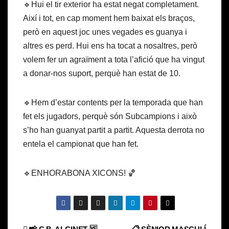
🔹Hui el tir exterior ha estat negat completament.
Així i tot, en cap moment hem baixat els braços,
però en aquest joc unes vegades es guanya i
altres es perd. Hui ens ha tocat a nosaltres, però
volem fer un agraïment a tota l’afició que ha vingut
a donar-nos suport, perquè han estat de 10.
🔹Hem d’estar contents per la temporada que han
fet els jugadors, perquè són Subcampions i això
s’ho han guanyat partit a partit. Aquesta derrota no
entela el campionat que han fet.
🔹ENHORABONA XICONS! 🏀