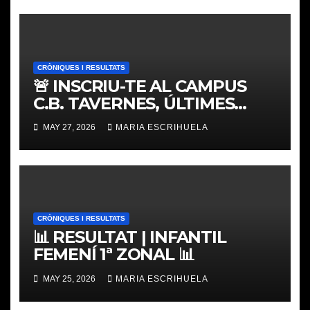
CRÒNIQUES I RESULTATS
🚨 INSCRIU-TE AL CAMPUS
C.B. TAVERNES, ÚLTIMES
PLACES
MAY 27, 2026
MARIA ESCRIHUELA
CRÒNIQUES I RESULTATS
📊 RESULTAT | INFANTIL
FEMENÍ 1ª ZONAL 📊
MAY 25, 2026
MARIA ESCRIHUELA