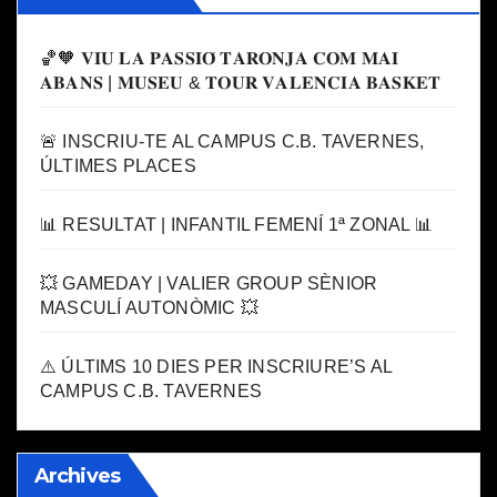
🏀🧡 𝐕𝐈𝐔 𝐋𝐀 𝐏𝐀𝐒𝐒𝐈𝐎́ 𝐓𝐀𝐑𝐎𝐍𝐉𝐀 𝐂𝐎𝐌 𝐌𝐀𝐈
𝐀𝐁𝐀𝐍𝐒 | 𝐌𝐔𝐒𝐄𝐔 & 𝐓𝐎𝐔𝐑 𝐕𝐀𝐋𝐄𝐍𝐂𝐈𝐀 𝐁𝐀𝐒𝐊𝐄𝐓
🚨 INSCRIU-TE AL CAMPUS C.B. TAVERNES,
ÚLTIMES PLACES
📊 RESULTAT | INFANTIL FEMENÍ 1ª ZONAL 📊
💥 GAMEDAY | VALIER GROUP SÈNIOR
MASCULÍ AUTONÒMIC 💥
⚠️ ÚLTIMS 10 DIES PER INSCRIURE’S AL
CAMPUS C.B. TAVERNES
Archives