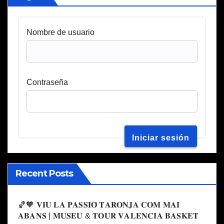
Nombre de usuario
Contraseña
Recent Posts
🏀🧡 𝐕𝐈𝐔 𝐋𝐀 𝐏𝐀𝐒𝐒𝐈𝐎́ 𝐓𝐀𝐑𝐎𝐍𝐉𝐀 𝐂𝐎𝐌 𝐌𝐀𝐈
𝐀𝐁𝐀𝐍𝐒 | 𝐌𝐔𝐒𝐄𝐔 & 𝐓𝐎𝐔𝐑 𝐕𝐀𝐋𝐄𝐍𝐂𝐈𝐀 𝐁𝐀𝐒𝐊𝐄𝐓