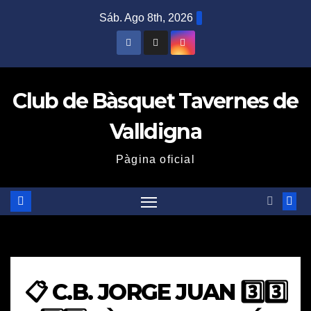
Saltar
Sáb. Ago 8th, 2026
al
contenido
Club de Bàsquet Tavernes de
Valldigna
Pàgina oficial
📋 C.B. JORGE JUAN 3️⃣3️⃣