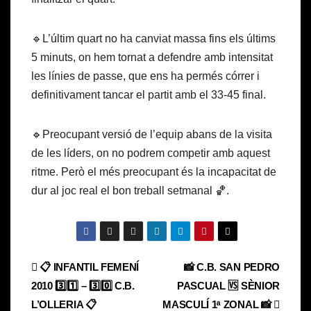
🔹L’últim quart no ha canviat massa fins els últims
5 minuts, on hem tornat a defendre amb intensitat
les línies de passe, que ens ha permés córrer i
definitivament tancar el partit amb el 33-45 final.
🔹Preocupant versió de l’equip abans de la visita
de les líders, on no podrem competir amb aquest
ritme. Però el més preocupant és la incapacitat de
dur al joc real el bon treball setmanal 🏀.
Navegación
📋 INFANTIL FEMENÍ
📸 C.B. SAN PEDRO
2010 3️⃣1️⃣ – 3️⃣0️⃣ C.B.
PASCUAL 🆚 SÈNIOR
de
L’OLLERIA 📋
MASCULÍ 1ᵃ ZONAL 📸