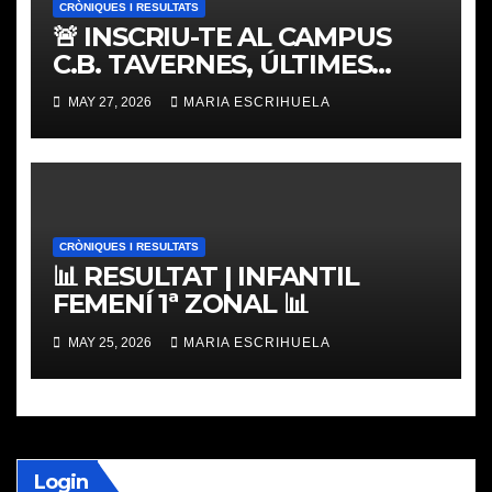
CRÒNIQUES I RESULTATS
🚨 INSCRIU-TE AL CAMPUS
C.B. TAVERNES, ÚLTIMES
PLACES
MAY 27, 2026
MARIA ESCRIHUELA
CRÒNIQUES I RESULTATS
📊 RESULTAT | INFANTIL
FEMENÍ 1ª ZONAL 📊
MAY 25, 2026
MARIA ESCRIHUELA
Login