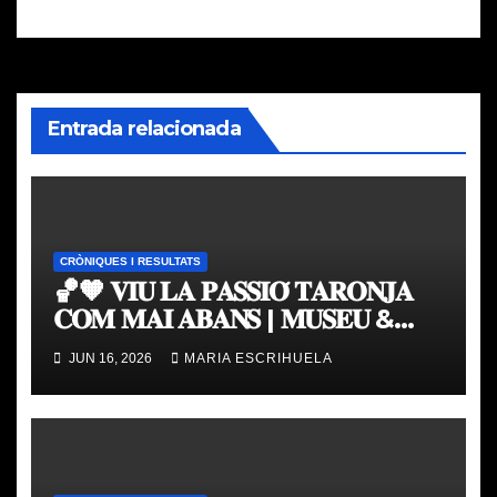
entradas
Entrada relacionada
CRÒNIQUES I RESULTATS
🏀🧡 𝐕𝐈𝐔 𝐋𝐀 𝐏𝐀𝐒𝐒𝐈𝐎́ 𝐓𝐀𝐑𝐎𝐍𝐉𝐀
𝐂𝐎𝐌 𝐌𝐀𝐈 𝐀𝐁𝐀𝐍𝐒 | 𝐌𝐔𝐒𝐄𝐔 &
𝐓𝐎𝐔𝐑 𝐕𝐀𝐋𝐄𝐍𝐂𝐈𝐀 𝐁𝐀𝐒𝐊𝐄𝐓
JUN 16, 2026
MARIA ESCRIHUELA