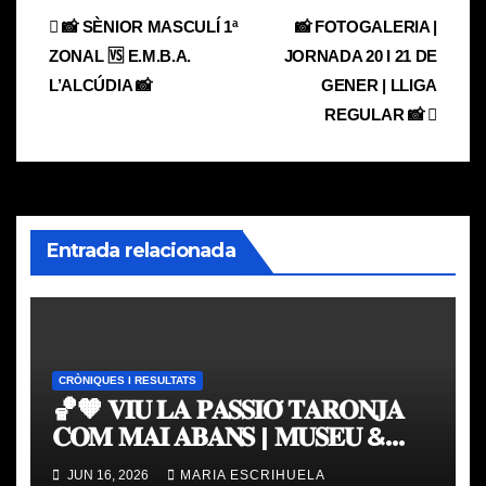
Navegación
📸 SÈNIOR MASCULÍ 1ª
📸 FOTOGALERIA |
ZONAL 🆚 E.M.B.A.
JORNADA 20 I 21 DE
de
L’ALCÚDIA 📸
GENER | LLIGA
entradas
REGULAR 📸
Entrada relacionada
CRÒNIQUES I RESULTATS
🏀🧡 𝐕𝐈𝐔 𝐋𝐀 𝐏𝐀𝐒𝐒𝐈𝐎́ 𝐓𝐀𝐑𝐎𝐍𝐉𝐀
𝐂𝐎𝐌 𝐌𝐀𝐈 𝐀𝐁𝐀𝐍𝐒 | 𝐌𝐔𝐒𝐄𝐔 &
𝐓𝐎𝐔𝐑 𝐕𝐀𝐋𝐄𝐍𝐂𝐈𝐀 𝐁𝐀𝐒𝐊𝐄𝐓
JUN 16, 2026
MARIA ESCRIHUELA