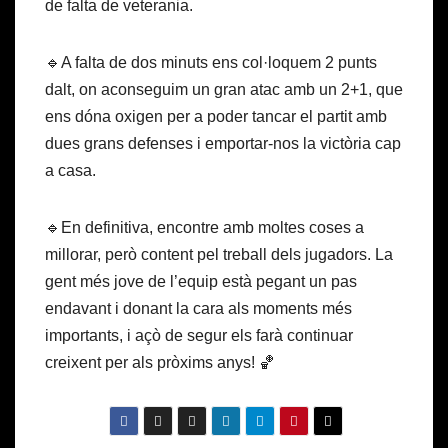
de falta de veterania.
🔹A falta de dos minuts ens col·loquem 2 punts
dalt, on aconseguim un gran atac amb un 2+1, que
ens dóna oxigen per a poder tancar el partit amb
dues grans defenses i emportar-nos la victòria cap
a casa.
🔹En definitiva, encontre amb moltes coses a
millorar, però content pel treball dels jugadors. La
gent més jove de l’equip està pegant un pas
endavant i donant la cara als moments més
importants, i açò de segur els farà continuar
creixent per als pròxims anys! 🏀