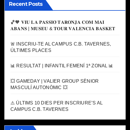
Recent Posts
🏀🧡 𝐕𝐈𝐔 𝐋𝐀 𝐏𝐀𝐒𝐒𝐈𝐎́ 𝐓𝐀𝐑𝐎𝐍𝐉𝐀 𝐂𝐎𝐌 𝐌𝐀𝐈
𝐀𝐁𝐀𝐍𝐒 | 𝐌𝐔𝐒𝐄𝐔 & 𝐓𝐎𝐔𝐑 𝐕𝐀𝐋𝐄𝐍𝐂𝐈𝐀 𝐁𝐀𝐒𝐊𝐄𝐓
🚨 INSCRIU-TE AL CAMPUS C.B. TAVERNES,
ÚLTIMES PLACES
📊 RESULTAT | INFANTIL FEMENÍ 1ª ZONAL 📊
💥 GAMEDAY | VALIER GROUP SÈNIOR
MASCULÍ AUTONÒMIC 💥
⚠️ ÚLTIMS 10 DIES PER INSCRIURE’S AL
CAMPUS C.B. TAVERNES