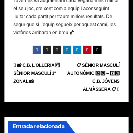
Tavernes va augmentant cada vegada més i millor
el seu joc, creixent com a equip i aconseguint
lluitar cada partit per traure millors resultats. De
segur que si l’equip segueix per aquest camí, les
victòries arribaran en breu 🏀.
Navegación
📸 C.B. L’OLLERIA 🆚
📋 SÈNIOR MASCULÍ
SÈNIOR MASCULÍ 1ª
AUTONÒMIC 6️⃣9️⃣ – 7️⃣6️⃣
de
ZONAL 📸
C.B. JÓVENS
entradas
ALMÀSSERA 📋
Entrada relacionada