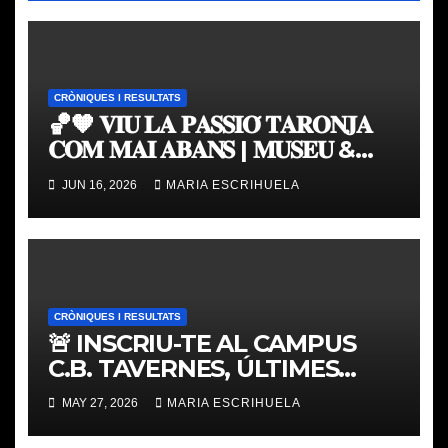
CRÒNIQUES I RESULTATS
🏀🧡 𝐕𝐈𝐔 𝐋𝐀 𝐏𝐀𝐒𝐒𝐈𝐎́ 𝐓𝐀𝐑𝐎𝐍𝐉𝐀
𝐂𝐎𝐌 𝐌𝐀𝐈 𝐀𝐁𝐀𝐍𝐒 | 𝐌𝐔𝐒𝐄𝐔 &
𝐓𝐎𝐔𝐑 𝐕𝐀𝐋𝐄𝐍𝐂𝐈𝐀 𝐁𝐀𝐒𝐊𝐄𝐓
JUN 16, 2026
MARIA ESCRIHUELA
CRÒNIQUES I RESULTATS
🚨 INSCRIU-TE AL CAMPUS
C.B. TAVERNES, ÚLTIMES
PLACES
MAY 27, 2026
MARIA ESCRIHUELA