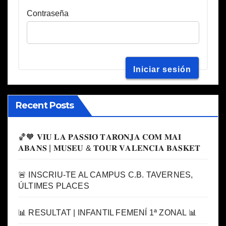
Contraseña
Recent Posts
🏀🧡 𝐕𝐈𝐔 𝐋𝐀 𝐏𝐀𝐒𝐒𝐈𝐎́ 𝐓𝐀𝐑𝐎𝐍𝐉𝐀 𝐂𝐎𝐌 𝐌𝐀𝐈
𝐀𝐁𝐀𝐍𝐒 | 𝐌𝐔𝐒𝐄𝐔 & 𝐓𝐎𝐔𝐑 𝐕𝐀𝐋𝐄𝐍𝐂𝐈𝐀 𝐁𝐀𝐒𝐊𝐄𝐓
🚨 INSCRIU-TE AL CAMPUS C.B. TAVERNES,
ÚLTIMES PLACES
📊 RESULTAT | INFANTIL FEMENÍ 1ª ZONAL 📊