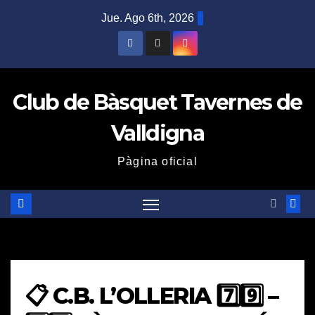
Saltar
Jue. Ago 6th, 2026
al
contenido
Club de Bàsquet Tavernes de
Valldigna
Pàgina oficial
📋 C.B. L’OLLERIA 7️⃣9️⃣ –