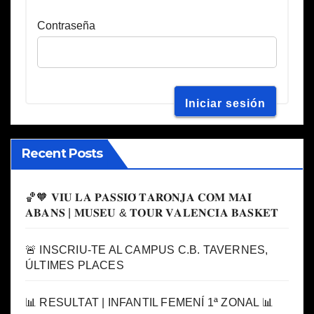
Contraseña
Recent Posts
🏀🧡 𝐕𝐈𝐔 𝐋𝐀 𝐏𝐀𝐒𝐒𝐈𝐎́ 𝐓𝐀𝐑𝐎𝐍𝐉𝐀 𝐂𝐎𝐌 𝐌𝐀𝐈
𝐀𝐁𝐀𝐍𝐒 | 𝐌𝐔𝐒𝐄𝐔 & 𝐓𝐎𝐔𝐑 𝐕𝐀𝐋𝐄𝐍𝐂𝐈𝐀 𝐁𝐀𝐒𝐊𝐄𝐓
🚨 INSCRIU-TE AL CAMPUS C.B. TAVERNES,
ÚLTIMES PLACES
📊 RESULTAT | INFANTIL FEMENÍ 1ª ZONAL 📊