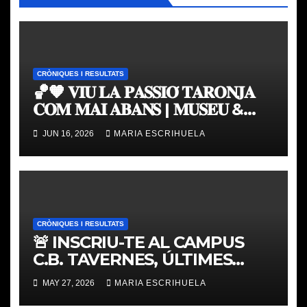
CRÒNIQUES I RESULTATS
🏀🧡 𝐕𝐈𝐔 𝐋𝐀 𝐏𝐀𝐒𝐒𝐈𝐎́ 𝐓𝐀𝐑𝐎𝐍𝐉𝐀
𝐂𝐎𝐌 𝐌𝐀𝐈 𝐀𝐁𝐀𝐍𝐒 | 𝐌𝐔𝐒𝐄𝐔 &
𝐓𝐎𝐔𝐑 𝐕𝐀𝐋𝐄𝐍𝐂𝐈𝐀 𝐁𝐀𝐒𝐊𝐄𝐓
JUN 16, 2026
MARIA ESCRIHUELA
CRÒNIQUES I RESULTATS
🚨 INSCRIU-TE AL CAMPUS
C.B. TAVERNES, ÚLTIMES
PLACES
MAY 27, 2026
MARIA ESCRIHUELA