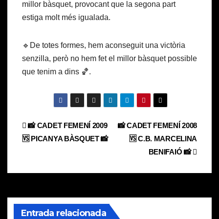
millor bàsquet, provocant que la segona part
estiga molt més igualada.
🔹De totes formes, hem aconseguit una victòria
senzilla, però no hem fet el millor bàsquet possible
que tenim a dins 🏀.
Navegación
📸 CADET FEMENÍ 2009
📸 CADET FEMENÍ 2008
🆚 PICANYA BÀSQUET 📸
🆚 C.B. MARCELINA
de
BENIFAIÓ 📸
entradas
Entrada relacionada