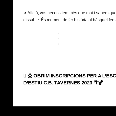
🔹Afició, vos necessitem més que mai i sabem que 
dissabte. És moment de fer història al bàsquet feme
Navegación
📩 OBRIM INSCRIPCIONS PER A L’ES
D’ESTIU C.B. TAVERNES 2023 🌴🏀
de
entradas