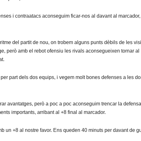
nses i contraatacs aconseguim ficar-nos al davant al marcador,
ritme del partit de nou, on trobem alguns punts dèbils de les vis
, però amb el rebot ofensiu les rivals aconsegueixen tornar al p
t.
 per part dels dos equips, i vegem molt bones defenses a les do
erar avantatges, però a poc a poc aconseguim trencar la defens
ments importants, arribant al +8 final al marcador.
amb un +8 al nostre favor. Ens queden 40 minuts per davant de gu