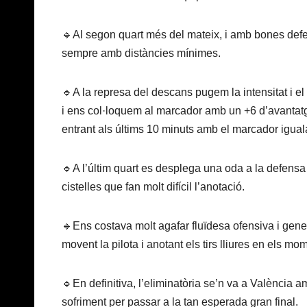
🔹Al segon quart més del mateix, i amb bones defe
sempre amb distàncies mínimes.
🔹A la represa del descans pugem la intensitat i el 
i ens col·loquem al marcador amb un +6 d’avantatge
entrant als últims 10 minuts amb el marcador iguala
🔹A l’últim quart es desplega una oda a la defensa
cistelles que fan molt difícil l’anotació.
🔹Ens costava molt agafar fluïdesa ofensiva i gen
movent la pilota i anotant els tirs lliures en els mo
🔹En definitiva, l’eliminatòria se’n va a València 
sofriment per passar a la tan esperada gran final.