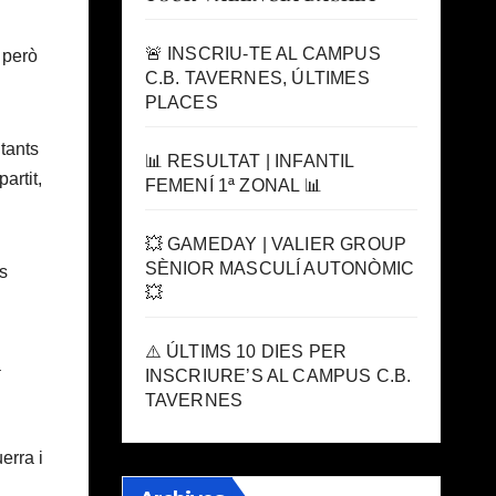
🚨 INSCRIU-TE AL CAMPUS
 però
C.B. TAVERNES, ÚLTIMES
PLACES
itants
📊 RESULTAT | INFANTIL
artit,
FEMENÍ 1ª ZONAL 📊
💥 GAMEDAY | VALIER GROUP
SÈNIOR MASCULÍ AUTONÒMIC
s
💥
⚠️ ÚLTIMS 10 DIES PER
a
INSCRIURE’S AL CAMPUS C.B.
TAVERNES
erra i