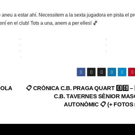
aneu a estar ahí. Necessitem a la sexta jugadora en pista el p
ní en el club! Tots a una, anem a per elles! 🏀
COLA
📋 CRÒNICA C.B. PRAGA QUART 8️⃣6️⃣ – 8
C.B. TAVERNES SÈNIOR MAS
AUTONÒMIC 📋 (+ FOTOS 