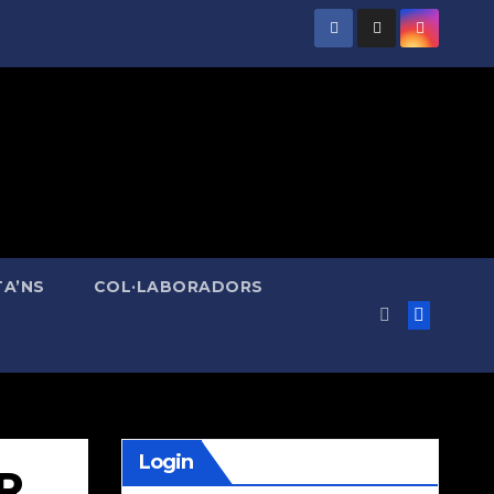
A’NS
COL·LABORADORS
Login
R