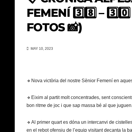
FEMENÍ 3️⃣8️⃣ – 3️⃣0️
FOTOS 📸)
MAY 10, 2023
🔹Nova victòria del nostre Sènior Femení en aques
🔹Eixim al partit molt concentrades, sent conscien
bon ritme de joc i que sap massa bé al que juguen.
🔹Al primer quart es dóna un intercanvi de cistelle
en el rebot ofensiu de l’equip visitant decanta la b