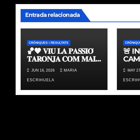
Entrada relacionada
CRÒNIQUES I RESULTATS
CRÒNIQU
🏀🧡 𝐕𝐈𝐔 𝐋𝐀 𝐏𝐀𝐒𝐒𝐈𝐎́
🚨 I
𝐓𝐀𝐑𝐎𝐍𝐉𝐀 𝐂𝐎𝐌 𝐌𝐀𝐈
CAM
𝐀𝐁𝐀𝐍𝐒 | 𝐌𝐔𝐒𝐄𝐔 &
TAV
JUN 16, 2026
MARIA
MAY 27
𝐓𝐎𝐔𝐑 𝐕𝐀𝐋𝐄𝐍𝐂𝐈𝐀
ÚLT
𝐁𝐀𝐒𝐊𝐄𝐓
ESCRIHUELA
ESCRIH