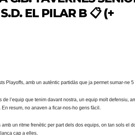
⃣ S.D. EL PILAR B 📋 (+
ts Playoffs, amb un autèntic partidàs que ja permet sumar-ne 5 
ts de l’equip que tenim davant nostra, un equip molt defensiu, 
 En resum, no anaven a ficar-nos-ho gens fàcil.
s amb un ritme frenètic per part dels dos equips, on tan sols el d
alança cap a elles.