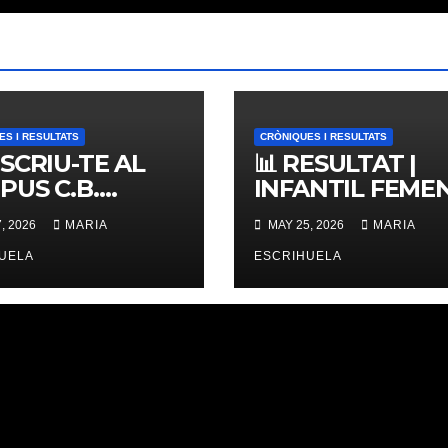
ES I RESULTATS
CRÒNIQUES I RESULTATS
NSCRIU-TE AL
📊 RESULTAT |
PUS C.B.
INFANTIL FEMENÍ
ERNES,
ZONAL 📊
, 2026
MARIA
MAY 25, 2026
MARIA
IMES PLACES
UELA
ESCRIHUELA