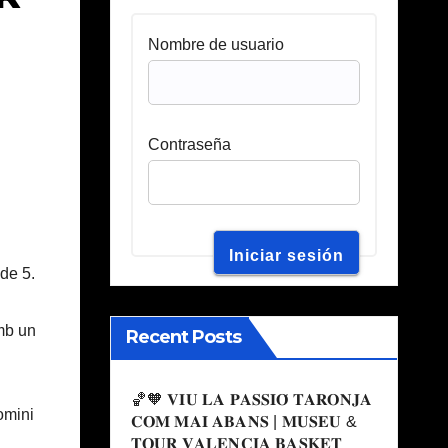
Nombre de usuario
Contraseña
de 5.
amb un
Recent Posts
🏀🧡 𝐕𝐈𝐔 𝐋𝐀 𝐏𝐀𝐒𝐒𝐈𝐎́ 𝐓𝐀𝐑𝐎𝐍𝐉𝐀
omini
𝐂𝐎𝐌 𝐌𝐀𝐈 𝐀𝐁𝐀𝐍𝐒 | 𝐌𝐔𝐒𝐄𝐔 &
𝐓𝐎𝐔𝐑 𝐕𝐀𝐋𝐄𝐍𝐂𝐈𝐀 𝐁𝐀𝐒𝐊𝐄𝐓