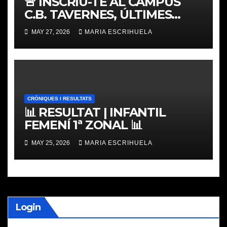
🚨 INSCRIU-TE AL CAMPUS
C.B. TAVERNES, ÚLTIMES
PLACES
MAY 27, 2026
MARIA ESCRIHUELA
CRÒNIQUES I RESULTATS
📊 RESULTAT | INFANTIL
FEMENÍ 1ª ZONAL 📊
MAY 25, 2026
MARIA ESCRIHUELA
Login