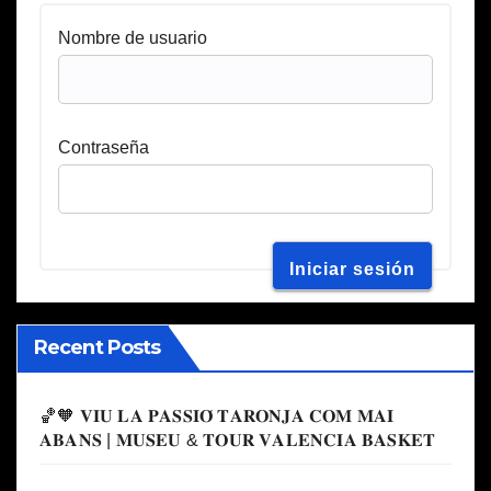
Nombre de usuario
Contraseña
Recent Posts
🏀🧡 𝐕𝐈𝐔 𝐋𝐀 𝐏𝐀𝐒𝐒𝐈𝐎́ 𝐓𝐀𝐑𝐎𝐍𝐉𝐀 𝐂𝐎𝐌 𝐌𝐀𝐈
𝐀𝐁𝐀𝐍𝐒 | 𝐌𝐔𝐒𝐄𝐔 & 𝐓𝐎𝐔𝐑 𝐕𝐀𝐋𝐄𝐍𝐂𝐈𝐀 𝐁𝐀𝐒𝐊𝐄𝐓