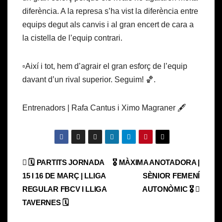
diferència. A la represa s’ha vist la diferència entre
equips degut als canvis i al gran encert de cara a
la cistella de l’equip contrari.
▫️Així i tot, hem d’agrair el gran esforç de l’equip
davant d’un rival superior. Seguim! 🏀.
Entrenadors | Rafa Cantus i Ximo Magraner 🖋️
Navegación
🗓️ PARTITS JORNADA
🎖️ MÀXIMA ANOTADORA |
15 I 16 DE MARÇ | LLIGA
SÈNIOR FEMENÍ
de
REGULAR FBCV I LLIGA
AUTONÒMIC 🎖️
entradas
TAVERNES 🗓️