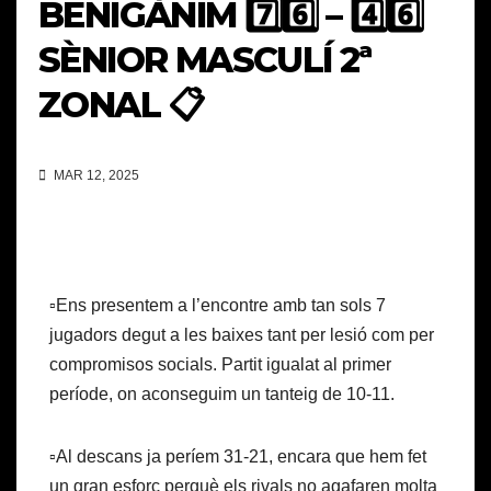
BENIGÀNIM 7️⃣6️⃣ – 4️⃣6️⃣
SÈNIOR MASCULÍ 2ª
ZONAL 📋
MAR 12, 2025
▫️Ens presentem a l’encontre amb tan sols 7
jugadors degut a les baixes tant per lesió com per
compromisos socials. Partit igualat al primer
període, on aconseguim un tanteig de 10-11.
▫️Al descans ja períem 31-21, encara que hem fet
un gran esforç perquè els rivals no agafaren molta