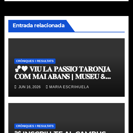
Entrada relacionada
CRÒNIQUES I RESULTATS
🏀🧡 𝐕𝐈𝐔 𝐋𝐀 𝐏𝐀𝐒𝐒𝐈𝐎́ 𝐓𝐀𝐑𝐎𝐍𝐉𝐀
𝐂𝐎𝐌 𝐌𝐀𝐈 𝐀𝐁𝐀𝐍𝐒 | 𝐌𝐔𝐒𝐄𝐔 &
𝐓𝐎𝐔𝐑 𝐕𝐀𝐋𝐄𝐍𝐂𝐈𝐀 𝐁𝐀𝐒𝐊𝐄𝐓
JUN 16, 2026
MARIA ESCRIHUELA
CRÒNIQUES I RESULTATS