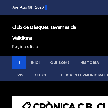
Saltar
Jue. Ago 6th, 2026
al
contenido
Club de Bàsquet Tavernes de
Valldigna
Pàgina oficial
INICI
QUI SOM?
HISTÒRIA
VISTE’T DEL CBT
LLIGA INTERMUNICIPAL 
📋 CRÒNICA C.B. CUL