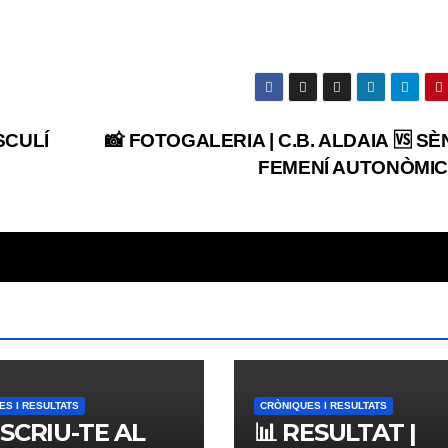
SCULÍ
📸 FOTOGALERIA | C.B. ALDAIA 🆚 SÈ
FEMENÍ AUTONÒMIC
ES I RESULTATS
CRÒNIQUES I RESULTATS
NSCRIU-TE AL
📊 RESULTAT |