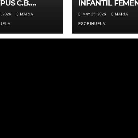
PUS C.B.
INFANTIL FEMENÍ
ERNES,
ZONAL 📊
, 2026
MARIA
MAY 25, 2026
MARIA
IMES PLACES
UELA
ESCRIHUELA