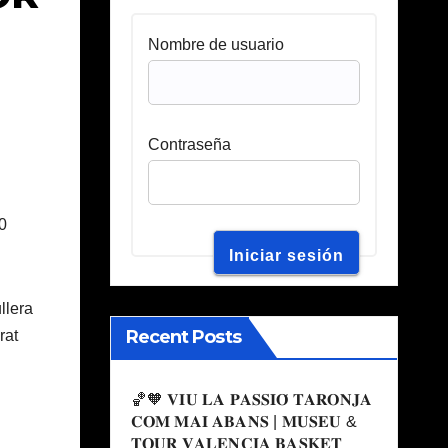
Nombre de usuario
Contraseña
0
llera
Recent Posts
rat
🏀🧡 𝐕𝐈𝐔 𝐋𝐀 𝐏𝐀𝐒𝐒𝐈𝐎́ 𝐓𝐀𝐑𝐎𝐍𝐉𝐀
𝐂𝐎𝐌 𝐌𝐀𝐈 𝐀𝐁𝐀𝐍𝐒 | 𝐌𝐔𝐒𝐄𝐔 &
𝐓𝐎𝐔𝐑 𝐕𝐀𝐋𝐄𝐍𝐂𝐈𝐀 𝐁𝐀𝐒𝐊𝐄𝐓