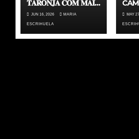
𝐓𝐀𝐑𝐎𝐍𝐉𝐀 𝐂𝐎𝐌 𝐌𝐀𝐈
CAM
𝐀𝐁𝐀𝐍𝐒 | 𝐌𝐔𝐒𝐄𝐔 &
TAV
JUN 16, 2026
MARIA
MAY 27
𝐓𝐎𝐔𝐑 𝐕𝐀𝐋𝐄𝐍𝐂𝐈𝐀
ÚLT
𝐁𝐀𝐒𝐊𝐄𝐓
ESCRIHUELA
ESCRIH