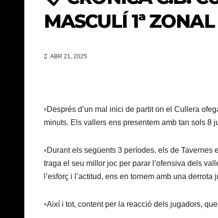
MASCULÍ 1ª ZONAL 
ABR 21, 2025
▫️Després d’un mal inici de partit on el Cullera of
minuts. Els vallers ens presentem amb tan sols 8 ju
▫️Durant els següents 3 períodes, els de Tavernes es
traga el seu millor joc per parar l’ofensiva dels val
l’esforç i l’actitud, ens en tornem amb una derrota
▫️Així i tot, content per la reacció dels jugadors, qu