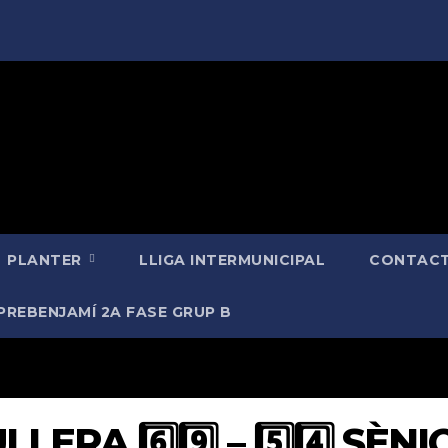
PLANTER
LLIGA INTERMUNICIPAL
CONTACT
PREBENJAMÍ 2A FASE GRUP B
LERA 6️⃣9️⃣ – 5️⃣4️⃣ SÈN