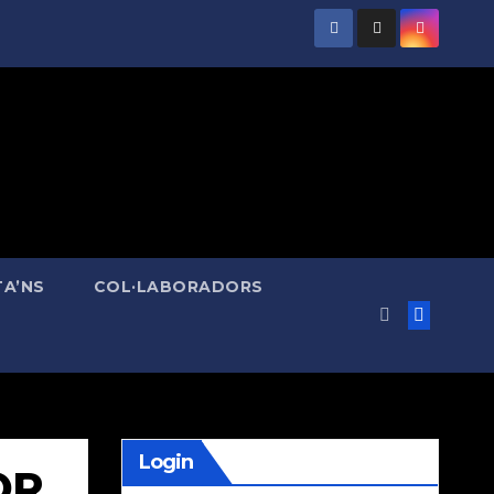
A’NS
COL·LABORADORS
Login
IOR