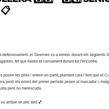
📋
ega defensivament, el Tavernes va a remolc durant els següents 3
gadors, fet que llastra el cansament durant tot l’encontre.
 posen les piles i entren en partit, plantant cara i fent que el Cu
lers, però els errors del primer període pesen al marcador i, malg
 justa però no merescuda.
e va arribar un poc tard 🏀.