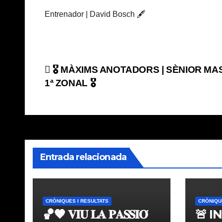
Entrenador | David Bosch 🖋️
Navegación
🎖️ MÀXIMS ANOTADORS | SÈNIOR MA
1ª ZONAL 🎖️
de
entradas
Entrada relacionada
CRÒNIQUES I RESULTATS
CRÒNIQU
🏀🧡 𝐕𝐈𝐔 𝐋𝐀 𝐏𝐀𝐒𝐒𝐈𝐎́
🚨 I