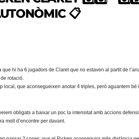
AUTONÒMIC 📋
 que hi ha 6 jugadors de Claret que no estaven al partit de l’an
de rotació.
ip local, que aconsegueixen anotar 4 triples, però aguantem bé 
veiem obligats a baixar un poc la intensitat amb accions defens
ra molt d’encontre per davant.
ien passar 2 coses: que el Picken aconseguira més distància pe