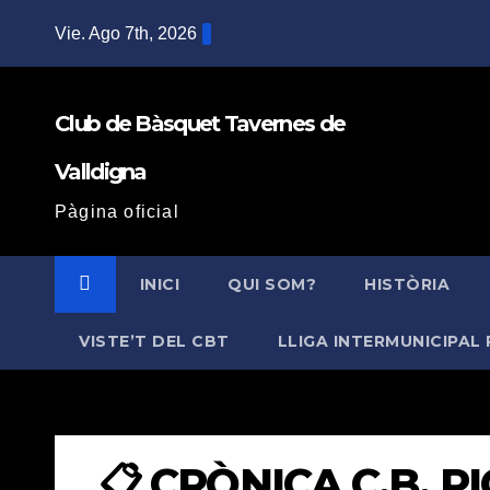
Saltar
Vie. Ago 7th, 2026
al
contenido
Club de Bàsquet Tavernes de
Valldigna
Pàgina oficial
INICI
QUI SOM?
HISTÒRIA
VISTE’T DEL CBT
LLIGA INTERMUNICIPAL 
📋 CRÒNICA C.B. PIC