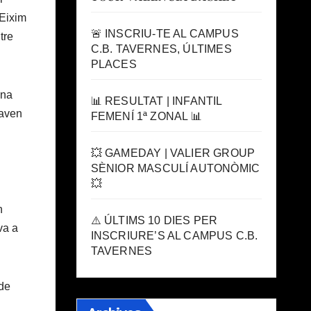
 Eixim
🚨 INSCRIU-TE AL CAMPUS
tre
C.B. TAVERNES, ÚLTIMES
PLACES
una
📊 RESULTAT | INFANTIL
saven
FEMENÍ 1ª ZONAL 📊
💥 GAMEDAY | VALIER GROUP
SÈNIOR MASCULÍ AUTONÒMIC
💥
n
⚠️ ÚLTIMS 10 DIES PER
va a
INSCRIURE’S AL CAMPUS C.B.
TAVERNES
 de