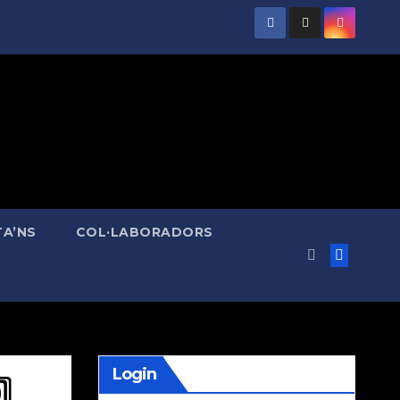
A’NS
COL·LABORADORS
Login
⃣