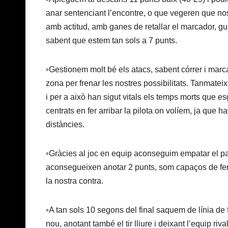
anar sentenciant l’encontre, o que vegeren que nosa
amb actitud, amb ganes de retallar el marcador, gua
sabent que estem tan sols a 7 punts.
▫️Gestionem molt bé els atacs, sabent córrer i marca
zona per frenar les nostres possibilitats. Tanmate
i per a això han sigut vitals els temps morts que e
centrats en fer arribar la pilota on volíem, ja que 
distàncies.
▫️Gràcies al joc en equip aconseguim empatar el par
aconsegueixen anotar 2 punts, som capaços de fer fr
la nostra contra.
▫️A tan sols 10 segons del final saquem de línia d
nou, anotant també el tir lliure i deixant l’equip r