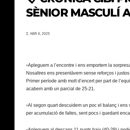
SÈNIOR MASCULÍ 
ABR 6, 2025
▫️Apleguem a l’encontre i ens emportem la sorpresa
Nosaltres ens presentàvem sense reforços i justos 
Primer període amb molt d’encert per part de l’equ
acabem amb un parcial de 25-21.
▫️Al segon quart descuidem un poc el balanç i ens 
per acumulació de faltes, sent pocs i quedant enca
▫️Apleguem al descans 11 punts baix (40-29) i pod