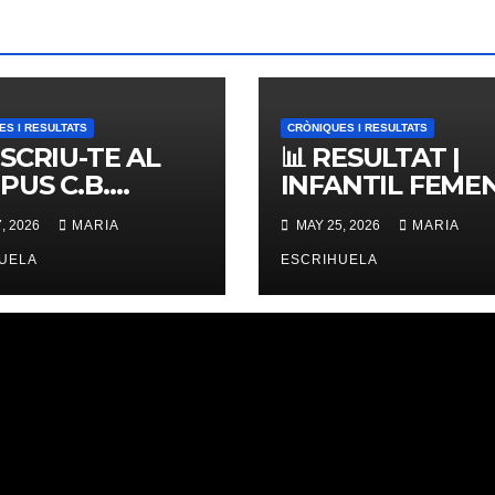
ES I RESULTATS
CRÒNIQUES I RESULTATS
NSCRIU-TE AL
📊 RESULTAT |
PUS C.B.
INFANTIL FEMENÍ
ERNES,
ZONAL 📊
, 2026
MARIA
MAY 25, 2026
MARIA
IMES PLACES
UELA
ESCRIHUELA