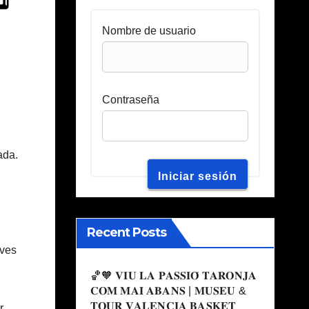
Nombre de usuario
Contraseña
ada.
i
Recent Posts
ives
🏀🧡 𝐕𝐈𝐔 𝐋𝐀 𝐏𝐀𝐒𝐒𝐈𝐎́ 𝐓𝐀𝐑𝐎𝐍𝐉𝐀
𝐂𝐎𝐌 𝐌𝐀𝐈 𝐀𝐁𝐀𝐍𝐒 | 𝐌𝐔𝐒𝐄𝐔 &
𝐓𝐎𝐔𝐑 𝐕𝐀𝐋𝐄𝐍𝐂𝐈𝐀 𝐁𝐀𝐒𝐊𝐄𝐓
r