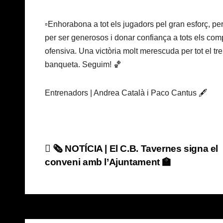
▫️Enhorabona a tot els jugadors pel gran esforç, per
per ser generosos i donar confiança a tots els com
ofensiva. Una victòria molt merescuda per tot el tre
banqueta. Seguim! 🏀
Entrenadors | Andrea Català i Paco Cantus 🖋️
Navegación
🗞️ NOTÍCIA | El C.B. Tavernes signa el
conveni amb l’Ajuntament 🏫
de
entradas