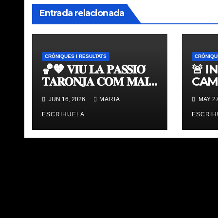
Entrada relacionada
CRÒNIQUES I RESULTATS
CRÒNIQU
🏀🧡 𝐕𝐈𝐔 𝐋𝐀 𝐏𝐀𝐒𝐒𝐈𝐎́
🚨 I
𝐓𝐀𝐑𝐎𝐍𝐉𝐀 𝐂𝐎𝐌 𝐌𝐀𝐈
CAM
𝐀𝐁𝐀𝐍𝐒 | 𝐌𝐔𝐒𝐄𝐔 &
TAV
JUN 16, 2026
MARIA
MAY 27
𝐓𝐎𝐔𝐑 𝐕𝐀𝐋𝐄𝐍𝐂𝐈𝐀
ÚLT
𝐁𝐀𝐒𝐊𝐄𝐓
ESCRIHUELA
ESCRIH