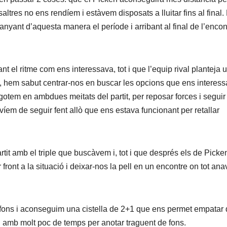
ltres no ens rendíem i estàvem disposats a lluitar fins al final.
nyant d’aquesta manera el període i arribant al final de l’encon
nt el ritme com ens interessava, tot i que l’equip rival planteja 
ix, hem sabut centrar-nos en buscar les opcions que ens interes
sgotem en ambdues meitats del partit, per reposar forces i seguir
havíem de seguir fent allò que ens estava funcionant per retallar
tit amb el triple que buscàvem i, tot i que després els de Picke
ont a la situació i deixar-nos la pell en un encontre on tot ana
e fons i aconseguim una cistella de 2+1 que ens permet empatar
ival amb molt poc de temps per anotar traguent de fons.