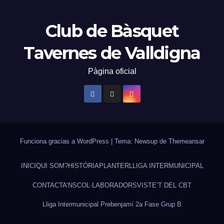
Club de Bàsquet
Tavernes de Valldigna
Pàgina oficial
Funciona gracias a WordPress
|
Tema: Newsup de
Themeansar
INICI
QUI SOM?
HISTÒRIA
PLANTER
LLIGA INTERMUNICIPAL
CONTACTA’NS
COL·LABORADORS
VISTE’T DEL CBT
Lliga Intermunicipal Prebenjamí 2a Fase Grup B