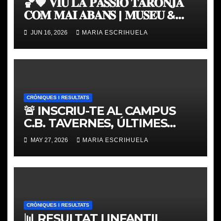
🏀🧡 𝐕𝐈𝐔 𝐋𝐀 𝐏𝐀𝐒𝐒𝐈𝐎́ 𝐓𝐀𝐑𝐎𝐍𝐉𝐀
𝐂𝐎𝐌 𝐌𝐀𝐈 𝐀𝐁𝐀𝐍𝐒 | 𝐌𝐔𝐒𝐄𝐔 &
𝐓𝐎𝐔𝐑 𝐕𝐀𝐋𝐄𝐍𝐂𝐈𝐀 𝐁𝐀𝐒𝐊𝐄𝐓
JUN 16, 2026
MARIA ESCRIHUELA
CRÒNIQUES I RESULTATS
🚨 INSCRIU-TE AL CAMPUS
C.B. TAVERNES, ÚLTIMES
PLACES
MAY 27, 2026
MARIA ESCRIHUELA
CRÒNIQUES I RESULTATS
📊 RESULTAT | INFANTIL