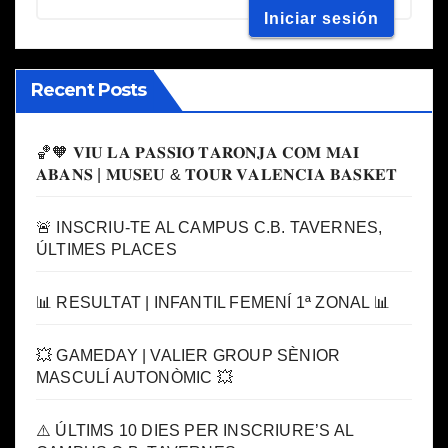
Recent Posts
🏀🧡 𝐕𝐈𝐔 𝐋𝐀 𝐏𝐀𝐒𝐒𝐈𝐎́ 𝐓𝐀𝐑𝐎𝐍𝐉𝐀 𝐂𝐎𝐌 𝐌𝐀𝐈
𝐀𝐁𝐀𝐍𝐒 | 𝐌𝐔𝐒𝐄𝐔 & 𝐓𝐎𝐔𝐑 𝐕𝐀𝐋𝐄𝐍𝐂𝐈𝐀 𝐁𝐀𝐒𝐊𝐄𝐓
🚨 INSCRIU-TE AL CAMPUS C.B. TAVERNES,
ÚLTIMES PLACES
📊 RESULTAT | INFANTIL FEMENÍ 1ª ZONAL 📊
💥 GAMEDAY | VALIER GROUP SÈNIOR
MASCULÍ AUTONÒMIC 💥
⚠️ ÚLTIMS 10 DIES PER INSCRIURE’S AL