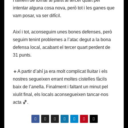
Havíem de tornar al partit al tercer quart per
intentar alguna cosa nova, però tot i les ganes que
vam posar, va ser difícil.
Així i tot, aconseguim unes bones defenses, però
seguim tenint problemes a l’atac degut a la bona
defensa local, acabant el tercer quart perdent de
31 punts.
🔹A partir d’ahí ja era molt complicat lluitar i els
nostres segueixen errant moltes cistelles fàcils
baix de l’anella. Finalment i faltant un minut pel
xiulit final, els locals aconsegueixen tancar-nos
acta 🏀.