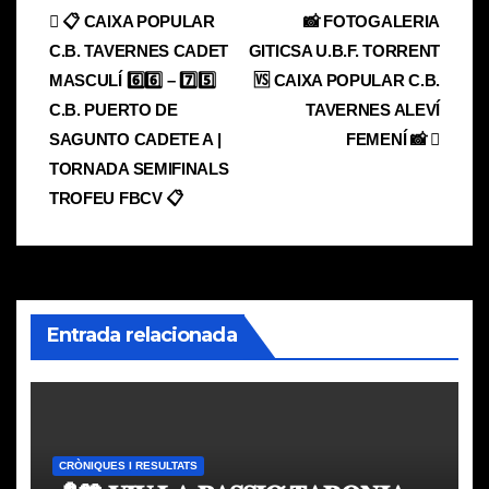
Navegación
📋 CAIXA POPULAR
📸 FOTOGALERIA
C.B. TAVERNES CADET
GITICSA U.B.F. TORRENT
de
MASCULÍ 6️⃣6️⃣ – 7️⃣5️⃣
🆚 CAIXA POPULAR C.B.
entradas
C.B. PUERTO DE
TAVERNES ALEVÍ
SAGUNTO CADETE A |
FEMENÍ 📸
TORNADA SEMIFINALS
TROFEU FBCV 📋
Entrada relacionada
CRÒNIQUES I RESULTATS