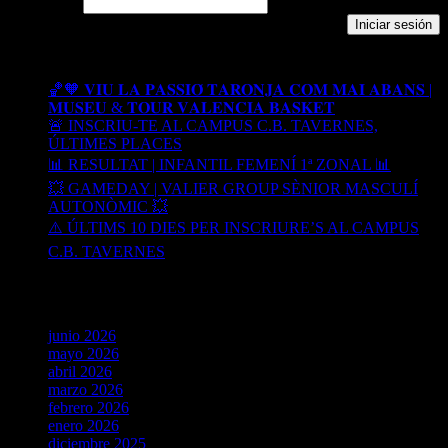
Contraseña
Recent Posts
🏀🧡 𝐕𝐈𝐔 𝐋𝐀 𝐏𝐀𝐒𝐒𝐈𝐎́ 𝐓𝐀𝐑𝐎𝐍𝐉𝐀 𝐂𝐎𝐌 𝐌𝐀𝐈 𝐀𝐁𝐀𝐍𝐒 |
𝐌𝐔𝐒𝐄𝐔 & 𝐓𝐎𝐔𝐑 𝐕𝐀𝐋𝐄𝐍𝐂𝐈𝐀 𝐁𝐀𝐒𝐊𝐄𝐓
🚨 INSCRIU-TE AL CAMPUS C.B. TAVERNES,
ÚLTIMES PLACES
📊 RESULTAT | INFANTIL FEMENÍ 1ª ZONAL 📊
💥 GAMEDAY | VALIER GROUP SÈNIOR MASCULÍ
AUTONÒMIC 💥
⚠️ ÚLTIMS 10 DIES PER INSCRIURE’S AL CAMPUS
C.B. TAVERNES
Archives
junio 2026
mayo 2026
abril 2026
marzo 2026
febrero 2026
enero 2026
diciembre 2025