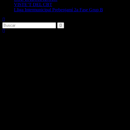
VISTE’T DEL CBT
Lliga Intermunicipal Prebenjamí 2a Fase Grup B
📋 CRÒNICA FINAL COPA
PREFERENT FBCV | N.B.F.
CASTELLÓ 8️⃣9️⃣ – 4️⃣5️⃣ C.B.
TAVERNES JÚNIOR FEMENÍ
📋
Dic 1, 2023