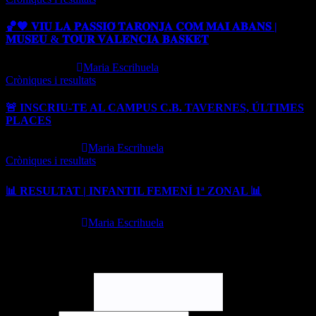
🏀🧡 𝐕𝐈𝐔 𝐋𝐀 𝐏𝐀𝐒𝐒𝐈𝐎́ 𝐓𝐀𝐑𝐎𝐍𝐉𝐀 𝐂𝐎𝐌 𝐌𝐀𝐈 𝐀𝐁𝐀𝐍𝐒 |
𝐌𝐔𝐒𝐄𝐔 & 𝐓𝐎𝐔𝐑 𝐕𝐀𝐋𝐄𝐍𝐂𝐈𝐀 𝐁𝐀𝐒𝐊𝐄𝐓
Jun 16, 2026
Maria Escrihuela
Cròniques i resultats
🚨 INSCRIU-TE AL CAMPUS C.B. TAVERNES, ÚLTIMES
PLACES
May 27, 2026
Maria Escrihuela
Cròniques i resultats
📊 RESULTAT | INFANTIL FEMENÍ 1ª ZONAL 📊
May 25, 2026
Maria Escrihuela
Login
Nombre de usuario