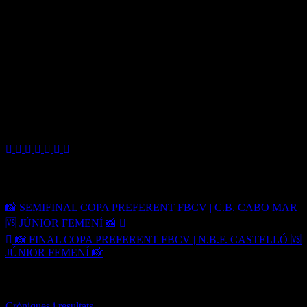
🔹Partit amb molt poca història, on les nostres han eixit dormint i
han permés un parcial inicial de 22-0 que ha catapultat les
castellonenques.
🔹A partir d’ahí hem tingut alguns intents a la desesperada, però
cada vegada que aconseguien concatenar dues bones accions
ofensives amb bon treball en defensa, les del Nou Bàsquet
enxufaven un triple.
🔹A la fi, derrota molt àmplia contra un equip que ha sigut superior
durant tot l’encontre 🏀.
Navegación de entradas
📸 SEMIFINAL COPA PREFERENT FBCV | C.B. CABO MAR
🆚 JÚNIOR FEMENÍ 📸
📸 FINAL COPA PREFERENT FBCV | N.B.F. CASTELLÓ 🆚
JÚNIOR FEMENÍ 📸
Entrada relacionada
Cròniques i resultats