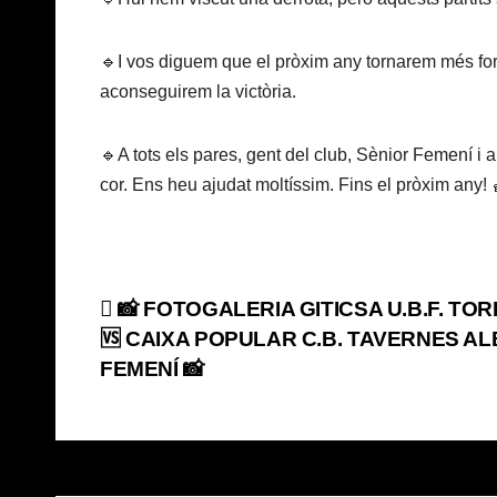
🔹I vos diguem que el pròxim any tornarem més forte
aconseguirem la victòria.
🔹A tots els pares, gent del club, Sènior Femení i 
cor. Ens heu ajudat moltíssim. Fins el pròxim any! 
Navegación
📸 FOTOGALERIA GITICSA U.B.F. TO
🆚 CAIXA POPULAR C.B. TAVERNES AL
de
FEMENÍ 📸
entradas