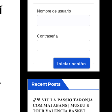
Í
Nombre de usuario
Contraseña
A
Recent Posts
🏀🧡 𝐕𝐈𝐔 𝐋𝐀 𝐏𝐀𝐒𝐒𝐈𝐎́ 𝐓𝐀𝐑𝐎𝐍𝐉𝐀
𝐂𝐎𝐌 𝐌𝐀𝐈 𝐀𝐁𝐀𝐍𝐒 | 𝐌𝐔𝐒𝐄𝐔 &
𝐓𝐎𝐔𝐑 𝐕𝐀𝐋𝐄𝐍𝐂𝐈𝐀 𝐁𝐀𝐒𝐊𝐄𝐓