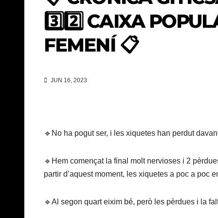
3️⃣2️⃣ CAIXA POPU
FEMENÍ 📋
JUN 16, 2023
🔹No ha pogut ser, i les xiquetes han perdut davan
🔹Hem començat la final molt nervioses i 2 pèrdues
partir d’aquest moment, les xiquetes a poc a poc en
🔹Al segon quart eixim bé, però les pèrdues i la fa