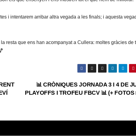
s i intentarem arribar altra vegada a les finals; i aquesta vega
a la resta que ens han acompanyat a Cullera: moltes gràcies de t
🏀
RRENT
📊 CRÒNIQUES JORNADA 3 I 4 DE JU
EVÍ
PLAYOFFS I TROFEU FBCV 📊 (+ FOTOS 