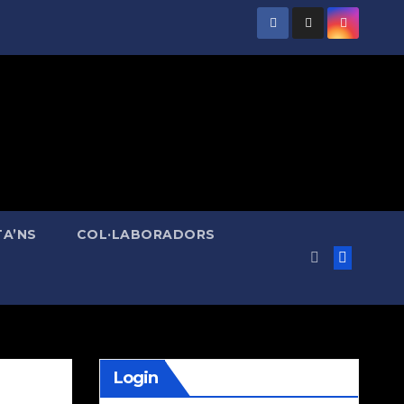
A’NS
COL·LABORADORS
Login