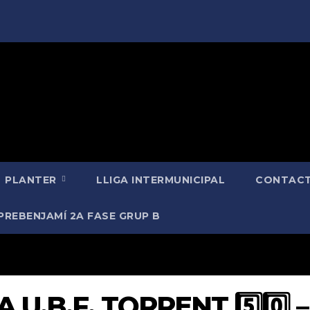
PLANTER
LLIGA INTERMUNICIPAL
CONTACT
PREBENJAMÍ 2A FASE GRUP B
 U.B.F. TORRENT 5️⃣0️⃣ –