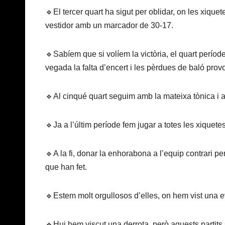
🔹El tercer quart ha sigut per oblidar, on les xique
vestidor amb un marcador de 30-17.
🔹Sabíem que si volíem la victòria, el quart període
vegada la falta d’encert i les pèrdues de baló pro
🔹Al cinqué quart seguim amb la mateixa tònica i 
🔹Ja a l’últim període fem jugar a totes les xiquetes
🔹A la fi, donar la enhorabona a l’equip contrari per
que han fet.
🔹Estem molt orgullosos d’elles, on hem vist una evo
🔹Hui hem viscut una derrota, però aquests partits