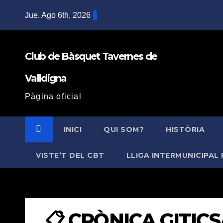
Saltar
Jue. Ago 6th, 2026
al
contenido
Club de Bàsquet Tavernes de
Valldigna
Pàgina oficial
INICI
QUI SOM?
HISTÒRIA
VISTE’T DEL CBT
LLIGA INTERMUNICIPAL 
📋 CRÒNICA GITICSA