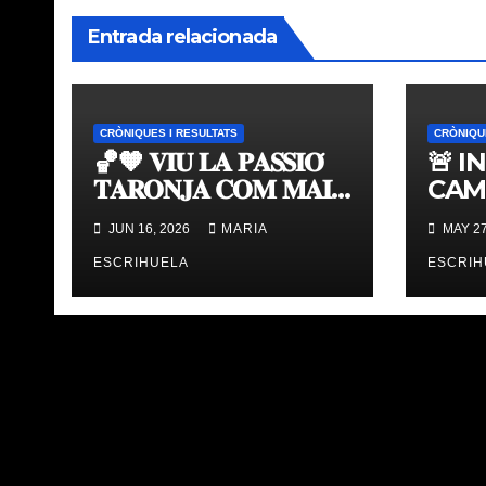
Entrada relacionada
CRÒNIQUES I RESULTATS
CRÒNIQU
🏀🧡 𝐕𝐈𝐔 𝐋𝐀 𝐏𝐀𝐒𝐒𝐈𝐎́
🚨 I
𝐓𝐀𝐑𝐎𝐍𝐉𝐀 𝐂𝐎𝐌 𝐌𝐀𝐈
CAM
𝐀𝐁𝐀𝐍𝐒 | 𝐌𝐔𝐒𝐄𝐔 &
TAV
JUN 16, 2026
MARIA
MAY 27
𝐓𝐎𝐔𝐑 𝐕𝐀𝐋𝐄𝐍𝐂𝐈𝐀
ÚLT
𝐁𝐀𝐒𝐊𝐄𝐓
ESCRIHUELA
ESCRIH