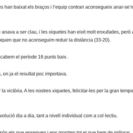
tes han baixat els braços i l’equip contrari aconsegueix anar-se’n
 anava a ser clau, i les xiquetes han eixit molt enxufades, però a
voquen que no aconseguim reduir la distància (33-20).
acabem el període 16 punts baix.
, on ja el resultat poc importava.
 la victòria. A les nostres xiquetes, felicitar-les per la gran temp
lució dia a dia, tant a nivell individual com a col·lectiu.
 són els que ensenyen i ens mostren tot el que hem de millorar.