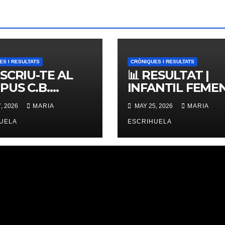
ES I RESULTATS
CRÒNIQUES I RESULTATS
NSCRIU-TE AL
📊 RESULTAT |
PUS C.B.
INFANTIL FEMENÍ
ERNES,
ZONAL 📊
, 2026
MARIA
MAY 25, 2026
MARIA
IMES PLACES
UELA
ESCRIHUELA