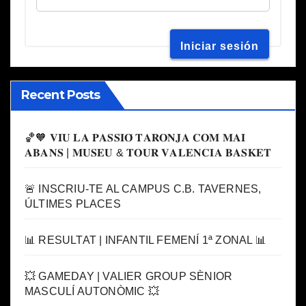
Recent Posts
🏀🧡 𝐕𝐈𝐔 𝐋𝐀 𝐏𝐀𝐒𝐒𝐈𝐎́ 𝐓𝐀𝐑𝐎𝐍𝐉𝐀 𝐂𝐎𝐌 𝐌𝐀𝐈
𝐀𝐁𝐀𝐍𝐒 | 𝐌𝐔𝐒𝐄𝐔 & 𝐓𝐎𝐔𝐑 𝐕𝐀𝐋𝐄𝐍𝐂𝐈𝐀 𝐁𝐀𝐒𝐊𝐄𝐓
🚨 INSCRIU-TE AL CAMPUS C.B. TAVERNES,
ÚLTIMES PLACES
📊 RESULTAT | INFANTIL FEMENÍ 1ª ZONAL 📊
💥 GAMEDAY | VALIER GROUP SÈNIOR
MASCULÍ AUTONÒMIC 💥