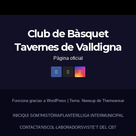
Club de Bàsquet
Tavernes de Valldigna
Pàgina oficial
Funciona gracias a WordPress
|
Tema: Newsup de
Themeansar
INICI
QUI SOM?
HISTÒRIA
PLANTER
LLIGA INTERMUNICIPAL
CONTACTA’NS
COL·LABORADORS
VISTE’T DEL CBT