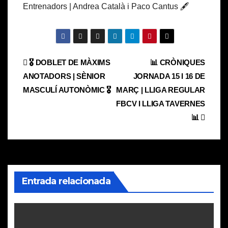
Entrenadors | Andrea Català i Paco Cantus 🖋️
Navegación
🎖️ DOBLET DE MÀXIMS
📊 CRÒNIQUES
ANOTADORS | SÈNIOR
JORNADA 15 I 16 DE
de
MASCULÍ AUTONÒMIC 🎖️
MARÇ | LLIGA REGULAR
entradas
FBCV I LLIGA TAVERNES
📊
Entrada relacionada