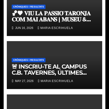
CRÒNIQUES I RESULTATS
🏀🧡 𝐕𝐈𝐔 𝐋𝐀 𝐏𝐀𝐒𝐒𝐈𝐎́ 𝐓𝐀𝐑𝐎𝐍𝐉𝐀
𝐂𝐎𝐌 𝐌𝐀𝐈 𝐀𝐁𝐀𝐍𝐒 | 𝐌𝐔𝐒𝐄𝐔 &
𝐓𝐎𝐔𝐑 𝐕𝐀𝐋𝐄𝐍𝐂𝐈𝐀 𝐁𝐀𝐒𝐊𝐄𝐓
JUN 16, 2026
MARIA ESCRIHUELA
CRÒNIQUES I RESULTATS
🚨 INSCRIU-TE AL CAMPUS
C.B. TAVERNES, ÚLTIMES
PLACES
MAY 27, 2026
MARIA ESCRIHUELA