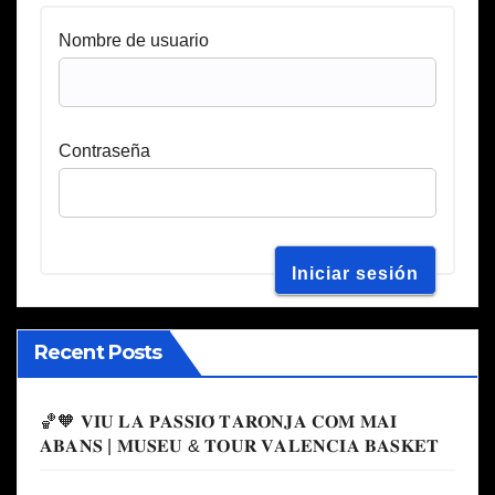
Nombre de usuario
Contraseña
Recent Posts
🏀🧡 𝐕𝐈𝐔 𝐋𝐀 𝐏𝐀𝐒𝐒𝐈𝐎́ 𝐓𝐀𝐑𝐎𝐍𝐉𝐀 𝐂𝐎𝐌 𝐌𝐀𝐈
𝐀𝐁𝐀𝐍𝐒 | 𝐌𝐔𝐒𝐄𝐔 & 𝐓𝐎𝐔𝐑 𝐕𝐀𝐋𝐄𝐍𝐂𝐈𝐀 𝐁𝐀𝐒𝐊𝐄𝐓