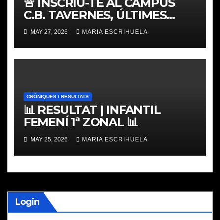
🚨 INSCRIU-TE AL CAMPUS
C.B. TAVERNES, ÚLTIMES
PLACES
MAY 27, 2026
MARIA ESCRIHUELA
CRÒNIQUES I RESULTATS
📊 RESULTAT | INFANTIL
FEMENÍ 1ª ZONAL 📊
MAY 25, 2026
MARIA ESCRIHUELA
Login