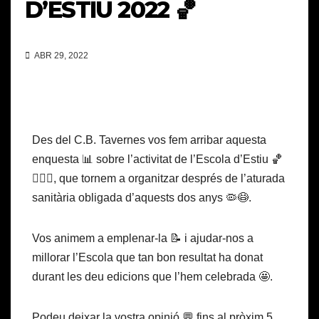
D’ESTIU 2022 🏀
ABR 29, 2022
Des del C.B. Tavernes vos fem arribar aquesta
enquesta 📊 sobre l’activitat de l’Escola d’Estiu 🏀
⛹🏻‍♀️, que tornem a organitzar després de l’aturada
sanitària obligada d’aquests dos anys 🦠😷.
Vos animem a emplenar-la 📝 i ajudar-nos a
millorar l’Escola que tan bon resultat ha donat
durant les deu edicions que l’hem celebrada 🤩.
Podeu deixar la vostra opinió 💬 fins al pròxim 5