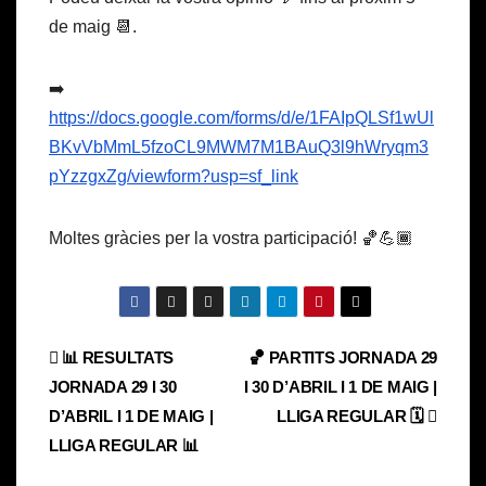
de maig 📆.
➡️
https://docs.google.com/forms/d/e/1FAIpQLSf1wUl
BKvVbMmL5fzoCL9MWM7M1BAuQ3l9hWryqm3
pYzzgxZg/viewform?usp=sf_link
Moltes gràcies per la vostra participació! 🏀💪🏾
Navegación
📊 RESULTATS
🏀 PARTITS JORNADA 29
JORNADA 29 I 30
I 30 D’ABRIL I 1 DE MAIG |
de
D’ABRIL I 1 DE MAIG |
LLIGA REGULAR 🗓
entradas
LLIGA REGULAR 📊