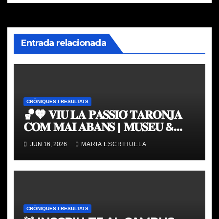
Entrada relacionada
CRÒNIQUES I RESULTATS
🏀🧡 𝐕𝐈𝐔 𝐋𝐀 𝐏𝐀𝐒𝐒𝐈𝐎́ 𝐓𝐀𝐑𝐎𝐍𝐉𝐀
𝐂𝐎𝐌 𝐌𝐀𝐈 𝐀𝐁𝐀𝐍𝐒 | 𝐌𝐔𝐒𝐄𝐔 &
𝐓𝐎𝐔𝐑 𝐕𝐀𝐋𝐄𝐍𝐂𝐈𝐀 𝐁𝐀𝐒𝐊𝐄𝐓
JUN 16, 2026
MARIA ESCRIHUELA
CRÒNIQUES I RESULTATS