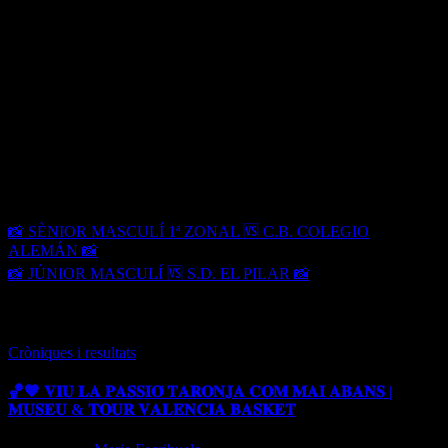
gust en els tirs des de la línia del 6,75. Açò provoca que anotem 12
triples al partit.
🔹Els visitants seguien intentant-ho, però conforme anava passant el
temps, el cansanci passava factura i això es va notar a l’últim tram
del partit.
🔹Ara sí que podem dir que ens juguem la Lliga Regular a l’últim
partit a casa de l’Alginet. Un dels dos primers llocs ja és nostre! 🏀
Navegación de entradas
📸 SÈNIOR MASCULÍ 1ª ZONAL 🆚 C.B. COLEGIO
ALEMÁN 📸
📸 JÚNIOR MASCULÍ 🆚 S.D. EL PILAR 📸
Entrada relacionada
Cròniques i resultats
🏀🧡 𝐕𝐈𝐔 𝐋𝐀 𝐏𝐀𝐒𝐒𝐈𝐎́ 𝐓𝐀𝐑𝐎𝐍𝐉𝐀 𝐂𝐎𝐌 𝐌𝐀𝐈 𝐀𝐁𝐀𝐍𝐒 |
𝐌𝐔𝐒𝐄𝐔 & 𝐓𝐎𝐔𝐑 𝐕𝐀𝐋𝐄𝐍𝐂𝐈𝐀 𝐁𝐀𝐒𝐊𝐄𝐓