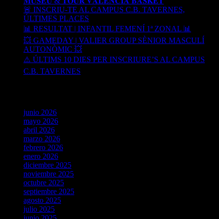
𝐌𝐔𝐒𝐄𝐔 & 𝐓𝐎𝐔𝐑 𝐕𝐀𝐋𝐄𝐍𝐂𝐈𝐀 𝐁𝐀𝐒𝐊𝐄𝐓
🚨 INSCRIU-TE AL CAMPUS C.B. TAVERNES,
ÚLTIMES PLACES
📊 RESULTAT | INFANTIL FEMENÍ 1ª ZONAL 📊
💥 GAMEDAY | VALIER GROUP SÈNIOR MASCULÍ
AUTONÒMIC 💥
⚠️ ÚLTIMS 10 DIES PER INSCRIURE’S AL CAMPUS
C.B. TAVERNES
Archives
junio 2026
mayo 2026
abril 2026
marzo 2026
febrero 2026
enero 2026
diciembre 2025
noviembre 2025
octubre 2025
septiembre 2025
agosto 2025
julio 2025
junio 2025