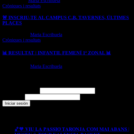
Jun 16, 2026
Maria Escrihuela
Cròniques i resultats
🚨 INSCRIU-TE AL CAMPUS C.B. TAVERNES, ÚLTIMES
PLACES
May 27, 2026
Maria Escrihuela
Cròniques i resultats
📊 RESULTAT | INFANTIL FEMENÍ 1ª ZONAL 📊
May 25, 2026
Maria Escrihuela
Login
Nombre de usuario
Contraseña
Recent Posts
🏀🧡 𝐕𝐈𝐔 𝐋𝐀 𝐏𝐀𝐒𝐒𝐈𝐎́ 𝐓𝐀𝐑𝐎𝐍𝐉𝐀 𝐂𝐎𝐌 𝐌𝐀𝐈 𝐀𝐁𝐀𝐍𝐒 |