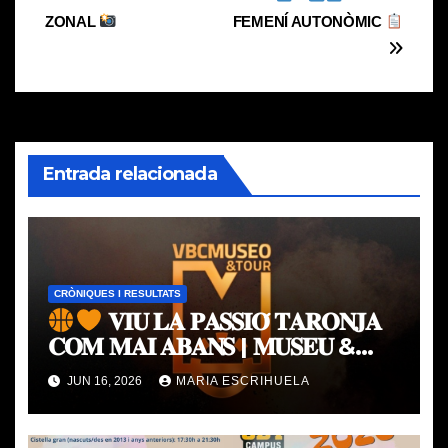
de
ZONAL
FEMENÍ AUTONÒMIC
entradas
Entrada relacionada
CRÒNIQUES I RESULTATS
𝐕𝐈𝐔 𝐋𝐀 𝐏𝐀𝐒𝐒𝐈𝐎́ 𝐓𝐀𝐑𝐎𝐍𝐉𝐀
𝐂𝐎𝐌 𝐌𝐀𝐈 𝐀𝐁𝐀𝐍𝐒 | 𝐌𝐔𝐒𝐄𝐔 &
𝐓𝐎𝐔𝐑 𝐕𝐀𝐋𝐄𝐍𝐂𝐈𝐀 𝐁𝐀𝐒𝐊𝐄𝐓
JUN 16, 2026
MARIA ESCRIHUELA