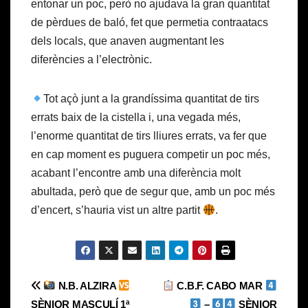
entonar un poc, però no ajudava la gran quantitat
de pèrdues de baló, fet que permetia contraatacs
dels locals, que anaven augmentant les
diferències a l’electrònic.
Tot açò junt a la grandíssima quantitat de tirs
errats baix de la cistella i, una vegada més,
l’enorme quantitat de tirs lliures errats, va fer que
en cap moment es puguera competir un poc més,
acabant l’encontre amb una diferència molt
abultada, però que de segur que, amb un poc més
d’encert, s’hauria vist un altre partit
.
Navegación
N.B. ALZIRA
C.B.F. CABO MAR
SÈNIOR MASCULÍ 1ª
–
SÈNIOR