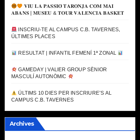
𝐕𝐈𝐔 𝐋𝐀 𝐏𝐀𝐒𝐒𝐈𝐎́ 𝐓𝐀𝐑𝐎𝐍𝐉𝐀 𝐂𝐎𝐌 𝐌𝐀𝐈
𝐀𝐁𝐀𝐍𝐒 | 𝐌𝐔𝐒𝐄𝐔 & 𝐓𝐎𝐔𝐑 𝐕𝐀𝐋𝐄𝐍𝐂𝐈𝐀 𝐁𝐀𝐒𝐊𝐄𝐓
INSCRIU-TE AL CAMPUS C.B. TAVERNES,
ÚLTIMES PLACES
RESULTAT | INFANTIL FEMENÍ 1ª ZONAL
GAMEDAY | VALIER GROUP SÈNIOR
MASCULÍ AUTONÒMIC
ÚLTIMS 10 DIES PER INSCRIURE’S AL
CAMPUS C.B. TAVERNES
Archives