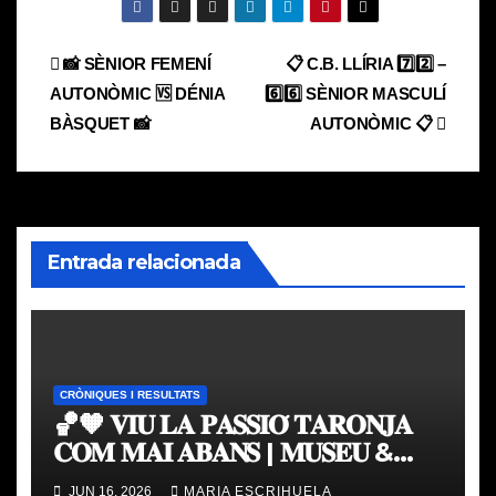
Navegación
📸 SÈNIOR FEMENÍ
📋 C.B. LLÍRIA 7️⃣2️⃣ –
AUTONÒMIC 🆚 DÉNIA
6️⃣6️⃣ SÈNIOR MASCULÍ
de
BÀSQUET 📸
AUTONÒMIC 📋
entradas
Entrada relacionada
CRÒNIQUES I RESULTATS
🏀🧡 𝐕𝐈𝐔 𝐋𝐀 𝐏𝐀𝐒𝐒𝐈𝐎́ 𝐓𝐀𝐑𝐎𝐍𝐉𝐀
𝐂𝐎𝐌 𝐌𝐀𝐈 𝐀𝐁𝐀𝐍𝐒 | 𝐌𝐔𝐒𝐄𝐔 &
𝐓𝐎𝐔𝐑 𝐕𝐀𝐋𝐄𝐍𝐂𝐈𝐀 𝐁𝐀𝐒𝐊𝐄𝐓
JUN 16, 2026
MARIA ESCRIHUELA