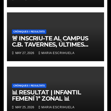
CRÒNIQUES I RESULTATS
🚨 INSCRIU-TE AL CAMPUS
C.B. TAVERNES, ÚLTIMES
PLACES
MAY 27, 2026
MARIA ESCRIHUELA
CRÒNIQUES I RESULTATS
📊 RESULTAT | INFANTIL
FEMENÍ 1ª ZONAL 📊
MAY 25, 2026
MARIA ESCRIHUELA