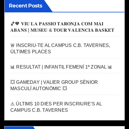
Recent Posts
🏀🧡 𝐕𝐈𝐔 𝐋𝐀 𝐏𝐀𝐒𝐒𝐈𝐎́ 𝐓𝐀𝐑𝐎𝐍𝐉𝐀 𝐂𝐎𝐌 𝐌𝐀𝐈
𝐀𝐁𝐀𝐍𝐒 | 𝐌𝐔𝐒𝐄𝐔 & 𝐓𝐎𝐔𝐑 𝐕𝐀𝐋𝐄𝐍𝐂𝐈𝐀 𝐁𝐀𝐒𝐊𝐄𝐓
🚨 INSCRIU-TE AL CAMPUS C.B. TAVERNES,
ÚLTIMES PLACES
📊 RESULTAT | INFANTIL FEMENÍ 1ª ZONAL 📊
💥 GAMEDAY | VALIER GROUP SÈNIOR
MASCULÍ AUTONÒMIC 💥
⚠️ ÚLTIMS 10 DIES PER INSCRIURE’S AL
CAMPUS C.B. TAVERNES