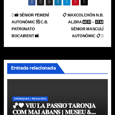
Navegación
📸 SÈNIOR FEMENÍ
📋 MAXCOLCHÓN N.B.
AUTONÒMIC 🆚 C.B.
ALZIRA 7️⃣3️⃣ – 5️⃣7️⃣
de
PATRONATO
SÈNIOR MASCULÍ
entradas
BOCAIRENT 📸
AUTONÒMIC 📋
Entrada relacionada
CRÒNIQUES I RESULTATS
🏀🧡 𝐕𝐈𝐔 𝐋𝐀 𝐏𝐀𝐒𝐒𝐈𝐎́ 𝐓𝐀𝐑𝐎𝐍𝐉𝐀
𝐂𝐎𝐌 𝐌𝐀𝐈 𝐀𝐁𝐀𝐍𝐒 | 𝐌𝐔𝐒𝐄𝐔 &