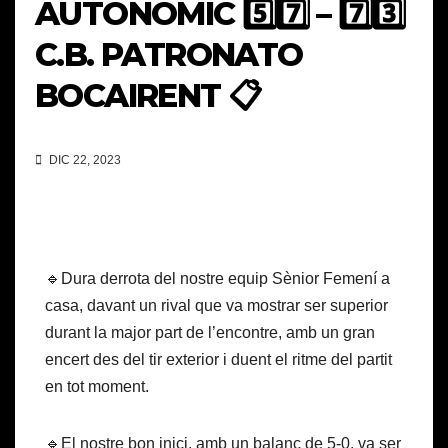
AUTONÒMIC 5️⃣7️⃣ – 7️⃣3️⃣
C.B. PATRONATO
BOCAIRENT 📋
DIC 22, 2023
🔹Dura derrota del nostre equip Sènior Femení a
casa, davant un rival que va mostrar ser superior
durant la major part de l’encontre, amb un gran
encert des del tir exterior i duent el ritme del partit
en tot moment.
🔹El nostre bon inici, amb un balanç de 5-0, va ser