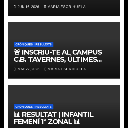
𝐓𝐎𝐔𝐑 𝐕𝐀𝐋𝐄𝐍𝐂𝐈𝐀 𝐁𝐀𝐒𝐊𝐄𝐓
JUN 16, 2026
MARIA ESCRIHUELA
CRÒNIQUES I RESULTATS
🚨 INSCRIU-TE AL CAMPUS
C.B. TAVERNES, ÚLTIMES
PLACES
MAY 27, 2026
MARIA ESCRIHUELA
CRÒNIQUES I RESULTATS
📊 RESULTAT | INFANTIL
FEMENÍ 1ª ZONAL 📊