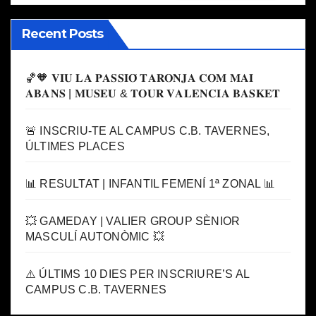
Recent Posts
🏀🧡 𝐕𝐈𝐔 𝐋𝐀 𝐏𝐀𝐒𝐒𝐈𝐎́ 𝐓𝐀𝐑𝐎𝐍𝐉𝐀 𝐂𝐎𝐌 𝐌𝐀𝐈
𝐀𝐁𝐀𝐍𝐒 | 𝐌𝐔𝐒𝐄𝐔 & 𝐓𝐎𝐔𝐑 𝐕𝐀𝐋𝐄𝐍𝐂𝐈𝐀 𝐁𝐀𝐒𝐊𝐄𝐓
🚨 INSCRIU-TE AL CAMPUS C.B. TAVERNES,
ÚLTIMES PLACES
📊 RESULTAT | INFANTIL FEMENÍ 1ª ZONAL 📊
💥 GAMEDAY | VALIER GROUP SÈNIOR
MASCULÍ AUTONÒMIC 💥
⚠️ ÚLTIMS 10 DIES PER INSCRIURE’S AL
CAMPUS C.B. TAVERNES