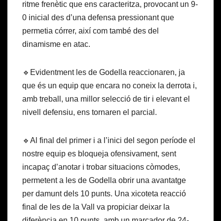
ritme frenètic que ens caracteritza, provocant un 9-
0 inicial des d’una defensa pressionant que
permetia córrer, així com també des del
dinamisme en atac.
🔹Evidentment les de Godella reaccionaren, ja
que és un equip que encara no coneix la derrota i,
amb treball, una millor selecció de tir i elevant el
nivell defensiu, ens tornaren el parcial.
🔹Al final del primer i a l’inici del segon període el
nostre equip es bloqueja ofensivament, sent
incapaç d’anotar i trobar situacions còmodes,
permetent a les de Godella obrir una avantatge
per damunt dels 10 punts. Una xicoteta reacció
final de les de la Vall va propiciar deixar la
diferència en 10 punts, amb un marcador de 24-