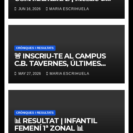
𝐓𝐎𝐔𝐑 𝐕𝐀𝐋𝐄𝐍𝐂𝐈𝐀 𝐁𝐀𝐒𝐊𝐄𝐓
JUN 16, 2026
MARIA ESCRIHUELA
CRÒNIQUES I RESULTATS
🚨 INSCRIU-TE AL CAMPUS
C.B. TAVERNES, ÚLTIMES
PLACES
MAY 27, 2026
MARIA ESCRIHUELA
CRÒNIQUES I RESULTATS
📊 RESULTAT | INFANTIL
FEMENÍ 1ª ZONAL 📊