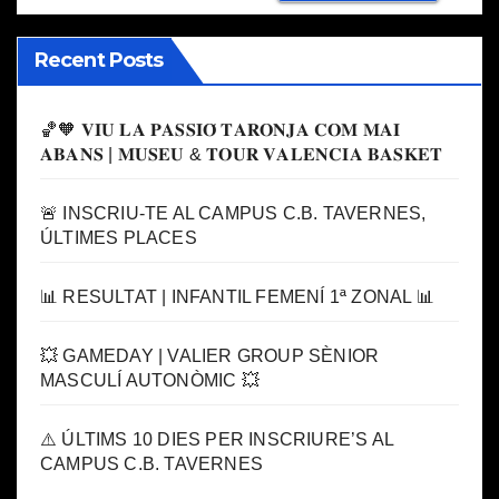
Recent Posts
🏀🧡 𝐕𝐈𝐔 𝐋𝐀 𝐏𝐀𝐒𝐒𝐈𝐎́ 𝐓𝐀𝐑𝐎𝐍𝐉𝐀 𝐂𝐎𝐌 𝐌𝐀𝐈
𝐀𝐁𝐀𝐍𝐒 | 𝐌𝐔𝐒𝐄𝐔 & 𝐓𝐎𝐔𝐑 𝐕𝐀𝐋𝐄𝐍𝐂𝐈𝐀 𝐁𝐀𝐒𝐊𝐄𝐓
🚨 INSCRIU-TE AL CAMPUS C.B. TAVERNES,
ÚLTIMES PLACES
📊 RESULTAT | INFANTIL FEMENÍ 1ª ZONAL 📊
💥 GAMEDAY | VALIER GROUP SÈNIOR
MASCULÍ AUTONÒMIC 💥
⚠️ ÚLTIMS 10 DIES PER INSCRIURE’S AL
CAMPUS C.B. TAVERNES