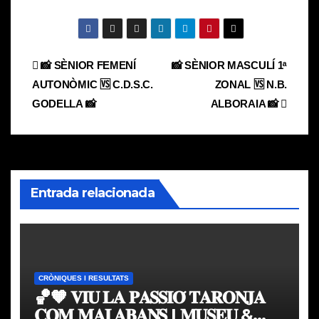
Navegación
📸 SÈNIOR FEMENÍ
📸 SÈNIOR MASCULÍ 1ᵃ
AUTONÒMIC 🆚 C.D.S.C.
ZONAL 🆚 N.B.
de
GODELLA 📸
ALBORAIA 📸
entradas
Entrada relacionada
CRÒNIQUES I RESULTATS
🏀🧡 𝐕𝐈𝐔 𝐋𝐀 𝐏𝐀𝐒𝐒𝐈𝐎́ 𝐓𝐀𝐑𝐎𝐍𝐉𝐀
𝐂𝐎𝐌 𝐌𝐀𝐈 𝐀𝐁𝐀𝐍𝐒 | 𝐌𝐔𝐒𝐄𝐔 &