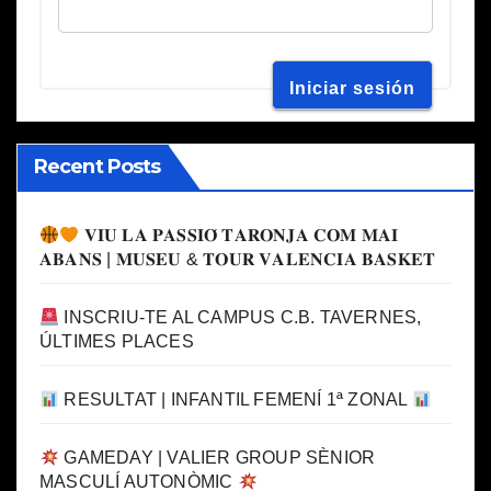
Recent Posts
𝐕𝐈𝐔 𝐋𝐀 𝐏𝐀𝐒𝐒𝐈𝐎́ 𝐓𝐀𝐑𝐎𝐍𝐉𝐀 𝐂𝐎𝐌 𝐌𝐀𝐈
𝐀𝐁𝐀𝐍𝐒 | 𝐌𝐔𝐒𝐄𝐔 & 𝐓𝐎𝐔𝐑 𝐕𝐀𝐋𝐄𝐍𝐂𝐈𝐀 𝐁𝐀𝐒𝐊𝐄𝐓
INSCRIU-TE AL CAMPUS C.B. TAVERNES,
ÚLTIMES PLACES
RESULTAT | INFANTIL FEMENÍ 1ª ZONAL
GAMEDAY | VALIER GROUP SÈNIOR
MASCULÍ AUTONÒMIC