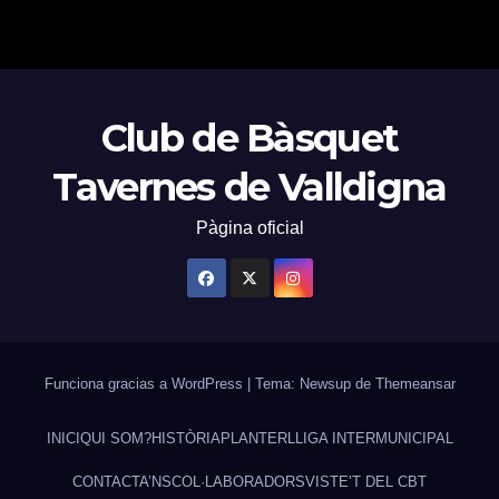
Club de Bàsquet
Tavernes de Valldigna
Pàgina oficial
Funciona gracias a WordPress
|
Tema: Newsup de
Themeansar
INICI
QUI SOM?
HISTÒRIA
PLANTER
LLIGA INTERMUNICIPAL
CONTACTA’NS
COL·LABORADORS
VISTE’T DEL CBT