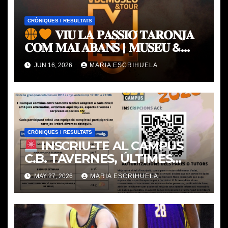
CRÒNIQUES I RESULTATS
𝐕𝐈𝐔 𝐋𝐀 𝐏𝐀𝐒𝐒𝐈𝐎́ 𝐓𝐀𝐑𝐎𝐍𝐉𝐀
𝐂𝐎𝐌 𝐌𝐀𝐈 𝐀𝐁𝐀𝐍𝐒 | 𝐌𝐔𝐒𝐄𝐔 &
𝐓𝐎𝐔𝐑 𝐕𝐀𝐋𝐄𝐍𝐂𝐈𝐀 𝐁𝐀𝐒𝐊𝐄𝐓
JUN 16, 2026
MARIA ESCRIHUELA
CRÒNIQUES I RESULTATS
INSCRIU-TE AL CAMPUS
C.B. TAVERNES, ÚLTIMES
PLACES
MAY 27, 2026
MARIA ESCRIHUELA