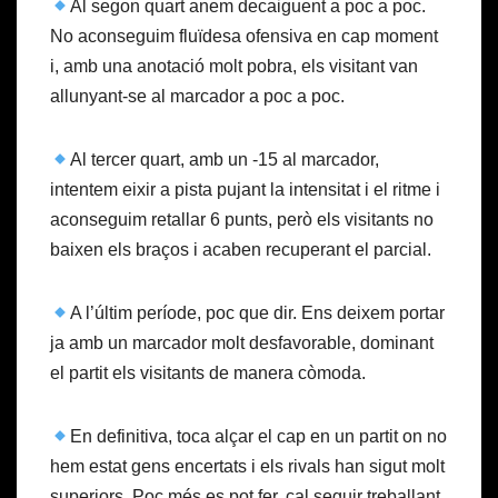
Al segon quart anem decaiguent a poc a poc.
No aconseguim fluïdesa ofensiva en cap moment
i, amb una anotació molt pobra, els visitant van
allunyant-se al marcador a poc a poc.
Al tercer quart, amb un -15 al marcador,
intentem eixir a pista pujant la intensitat i el ritme i
aconseguim retallar 6 punts, però els visitants no
baixen els braços i acaben recuperant el parcial.
A l’últim període, poc que dir. Ens deixem portar
ja amb un marcador molt desfavorable, dominant
el partit els visitants de manera còmoda.
En definitiva, toca alçar el cap en un partit on no
hem estat gens encertats i els rivals han sigut molt
superiors. Poc més es pot fer, cal seguir treballant