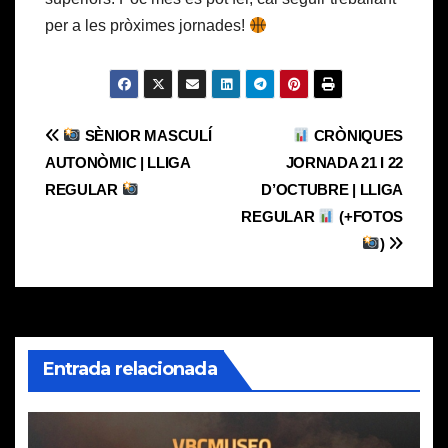
per a les pròximes jornades!
Navegación
SÈNIOR MASCULÍ
CRÒNIQUES
AUTONÒMIC | LLIGA
JORNADA 21 I 22
de
REGULAR
D’OCTUBRE | LLIGA
entradas
REGULAR
(+FOTOS
)
Entrada relacionada