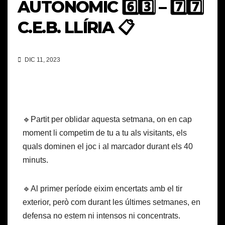
AUTONÒMIC 6️⃣3️⃣ – 7️⃣7️⃣
C.E.B. LLÍRIA 📋
DIC 11, 2023
🔹Partit per oblidar aquesta setmana, on en cap
moment li competim de tu a tu als visitants, els
quals dominen el joc i al marcador durant els 40
minuts.
🔹Al primer període eixim encertats amb el tir
exterior, però com durant les últimes setmanes, en
defensa no estem ni intensos ni concentrats.