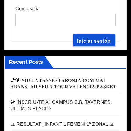
Contraseña
Recent Posts
🏀🧡 𝐕𝐈𝐔 𝐋𝐀 𝐏𝐀𝐒𝐒𝐈𝐎́ 𝐓𝐀𝐑𝐎𝐍𝐉𝐀 𝐂𝐎𝐌 𝐌𝐀𝐈
𝐀𝐁𝐀𝐍𝐒 | 𝐌𝐔𝐒𝐄𝐔 & 𝐓𝐎𝐔𝐑 𝐕𝐀𝐋𝐄𝐍𝐂𝐈𝐀 𝐁𝐀𝐒𝐊𝐄𝐓
🚨 INSCRIU-TE AL CAMPUS C.B. TAVERNES,
ÚLTIMES PLACES
📊 RESULTAT | INFANTIL FEMENÍ 1ª ZONAL 📊