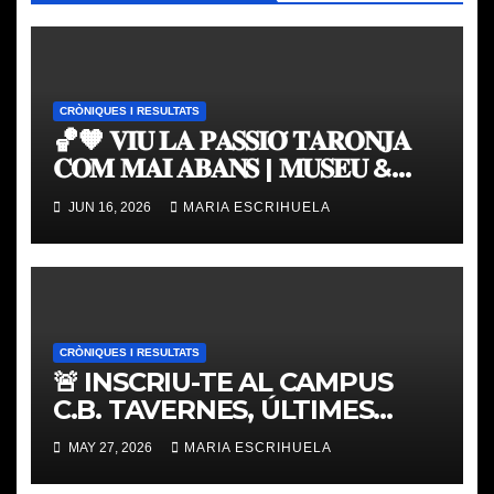
CRÒNIQUES I RESULTATS
🏀🧡 𝐕𝐈𝐔 𝐋𝐀 𝐏𝐀𝐒𝐒𝐈𝐎́ 𝐓𝐀𝐑𝐎𝐍𝐉𝐀
𝐂𝐎𝐌 𝐌𝐀𝐈 𝐀𝐁𝐀𝐍𝐒 | 𝐌𝐔𝐒𝐄𝐔 &
𝐓𝐎𝐔𝐑 𝐕𝐀𝐋𝐄𝐍𝐂𝐈𝐀 𝐁𝐀𝐒𝐊𝐄𝐓
JUN 16, 2026
MARIA ESCRIHUELA
CRÒNIQUES I RESULTATS
🚨 INSCRIU-TE AL CAMPUS
C.B. TAVERNES, ÚLTIMES
PLACES
MAY 27, 2026
MARIA ESCRIHUELA