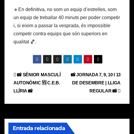
🔹En definitiva, no som un equip d’estrelles, som
un equip de treballar 40 minuts per poder competir
i, si eixim a passar la vesprada, és impossible
competir contra equips que són superiors en
qualitat 🏀.
Navegación
📸 SÈNIOR MASCULÍ
📸 JORNADA 7, 9, 10 I 13
AUTONÒMIC 🆚 C.E.B.
DE DESEMBRE | LLIGA
de
LLÍRIA 📸
REGULAR 📸
entradas
Entrada relacionada