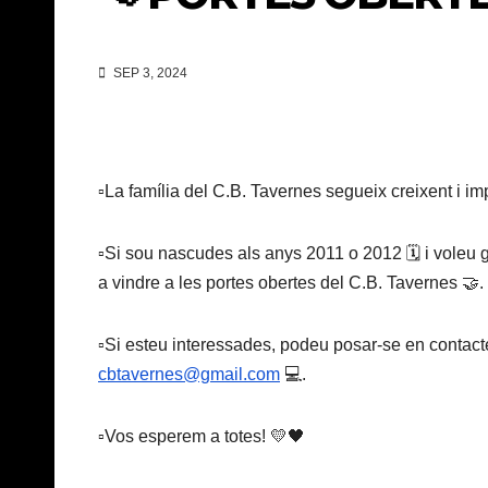
SEP 3, 2024
▫️La família del C.B. Tavernes segueix creixent i im
▫️Si sou nascudes als anys 2011 o 2012 🗓️ i voleu g
a vindre a les portes obertes del C.B. Tavernes 🤝.
▫️Si esteu interessades, podeu posar-se en contact
cbtavernes@gmail.com
💻.
▫️Vos esperem a totes! 💛🖤