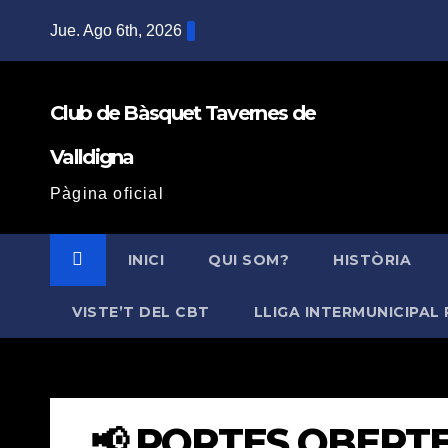
Saltar
Jue. Ago 6th, 2026
al
contenido
Club de Bàsquet Tavernes de
Valldigna
Pàgina oficial
INICI
QUI SOM?
HISTÒRIA
VISTE’T DEL CBT
LLIGA INTERMUNICIPAL 
📢 PORTES OBERTES