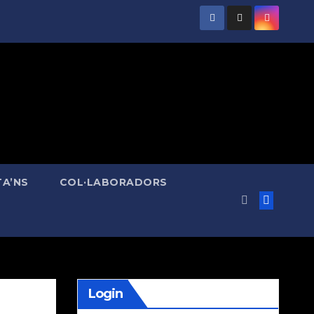
A’NS
COL·LABORADORS
Login