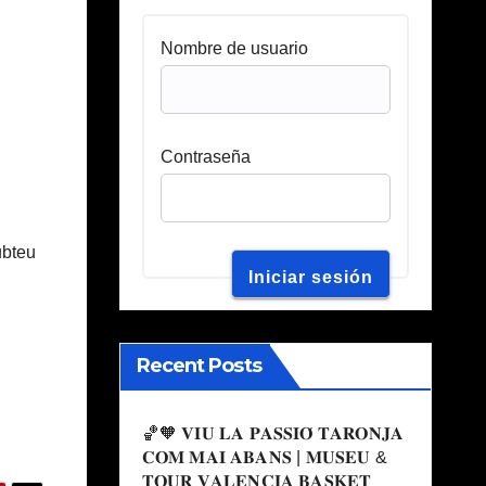
Nombre de usuario
Contraseña
ubteu
Recent Posts
🏀🧡 𝐕𝐈𝐔 𝐋𝐀 𝐏𝐀𝐒𝐒𝐈𝐎́ 𝐓𝐀𝐑𝐎𝐍𝐉𝐀
𝐂𝐎𝐌 𝐌𝐀𝐈 𝐀𝐁𝐀𝐍𝐒 | 𝐌𝐔𝐒𝐄𝐔 &
𝐓𝐎𝐔𝐑 𝐕𝐀𝐋𝐄𝐍𝐂𝐈𝐀 𝐁𝐀𝐒𝐊𝐄𝐓