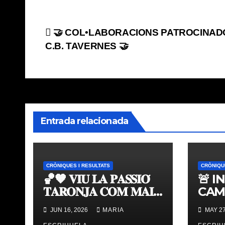
Navegación
🤝 COL•LABORACIONS PATROCINA
C.B. TAVERNES 🤝
de
entradas
Entrada relacionada
CRÒNIQUES I RESULTATS
CRÒNIQU
🏀🧡 𝐕𝐈𝐔 𝐋𝐀 𝐏𝐀𝐒𝐒𝐈𝐎́
🚨 I
𝐓𝐀𝐑𝐎𝐍𝐉𝐀 𝐂𝐎𝐌 𝐌𝐀𝐈
CAM
𝐀𝐁𝐀𝐍𝐒 | 𝐌𝐔𝐒𝐄𝐔 &
TAV
JUN 16, 2026
MARIA
MAY 27
𝐓𝐎𝐔𝐑 𝐕𝐀𝐋𝐄𝐍𝐂𝐈𝐀
ÚLT