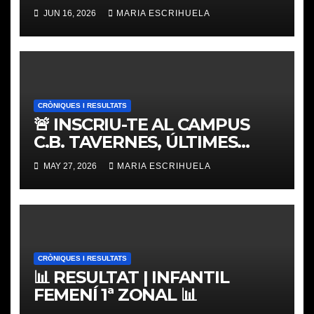
𝐓𝐎𝐔𝐑 𝐕𝐀𝐋𝐄𝐍𝐂𝐈𝐀 𝐁𝐀𝐒𝐊𝐄𝐓
JUN 16, 2026
MARIA ESCRIHUELA
CRÒNIQUES I RESULTATS
🚨 INSCRIU-TE AL CAMPUS
C.B. TAVERNES, ÚLTIMES
PLACES
MAY 27, 2026
MARIA ESCRIHUELA
CRÒNIQUES I RESULTATS
📊 RESULTAT | INFANTIL
FEMENÍ 1ª ZONAL 📊