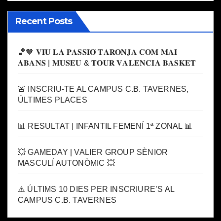
Recent Posts
🏀🧡 𝐕𝐈𝐔 𝐋𝐀 𝐏𝐀𝐒𝐒𝐈𝐎́ 𝐓𝐀𝐑𝐎𝐍𝐉𝐀 𝐂𝐎𝐌 𝐌𝐀𝐈
𝐀𝐁𝐀𝐍𝐒 | 𝐌𝐔𝐒𝐄𝐔 & 𝐓𝐎𝐔𝐑 𝐕𝐀𝐋𝐄𝐍𝐂𝐈𝐀 𝐁𝐀𝐒𝐊𝐄𝐓
🚨 INSCRIU-TE AL CAMPUS C.B. TAVERNES,
ÚLTIMES PLACES
📊 RESULTAT | INFANTIL FEMENÍ 1ª ZONAL 📊
💥 GAMEDAY | VALIER GROUP SÈNIOR
MASCULÍ AUTONÒMIC 💥
⚠️ ÚLTIMS 10 DIES PER INSCRIURE’S AL
CAMPUS C.B. TAVERNES