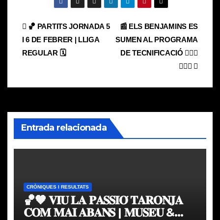
Navegación
🏀 PARTITS JORNADA 5
📰 ELS BENJAMINS ES
I 6 DE FEBRER | LLIGA
SUMEN AL PROGRAMA
de
REGULAR 🗓
DE TECNIFICACIÓ ⛹🏼‍♂️
entradas
⛹🏽‍♀️
Entrada relacionada
CRÒNIQUES I RESULTATS
🏀🧡 𝐕𝐈𝐔 𝐋𝐀 𝐏𝐀𝐒𝐒𝐈𝐎́ 𝐓𝐀𝐑𝐎𝐍𝐉𝐀
𝐂𝐎𝐌 𝐌𝐀𝐈 𝐀𝐁𝐀𝐍𝐒 | 𝐌𝐔𝐒𝐄𝐔 &