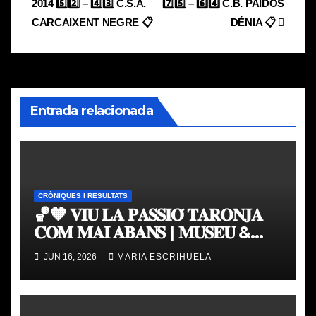
2014 5️⃣2️⃣ – 4️⃣3️⃣ C.S.A.
7️⃣5️⃣ – 6️⃣4️⃣ C.B. PAIDOS
de
CARCAIXENT NEGRE 📋
DÉNIA 📋
entradas
Entrada relacionada
CRÒNIQUES I RESULTATS
🏀🧡 𝐕𝐈𝐔 𝐋𝐀 𝐏𝐀𝐒𝐒𝐈𝐎́ 𝐓𝐀𝐑𝐎𝐍𝐉𝐀
𝐂𝐎𝐌 𝐌𝐀𝐈 𝐀𝐁𝐀𝐍𝐒 | 𝐌𝐔𝐒𝐄𝐔 &
𝐓𝐎𝐔𝐑 𝐕𝐀𝐋𝐄𝐍𝐂𝐈𝐀 𝐁𝐀𝐒𝐊𝐄𝐓
JUN 16, 2026
MARIA ESCRIHUELA