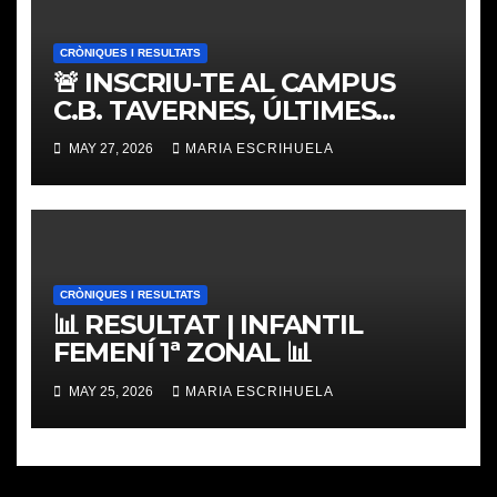
CRÒNIQUES I RESULTATS
🚨 INSCRIU-TE AL CAMPUS
C.B. TAVERNES, ÚLTIMES
PLACES
MAY 27, 2026
MARIA ESCRIHUELA
CRÒNIQUES I RESULTATS
📊 RESULTAT | INFANTIL
FEMENÍ 1ª ZONAL 📊
MAY 25, 2026
MARIA ESCRIHUELA