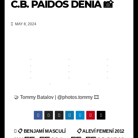
C.B. PAIDOS DÉNIA 📸
MAY 8, 2024
🤝 Tommy Batalov | @photos.tommy 🎞️
Navegación
📋 BENJAMÍ MASCULÍ
📋 ALEVÍ FEMENÍ 2012