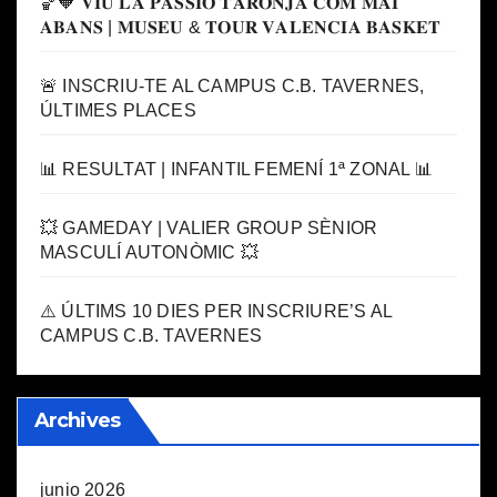
🏀🧡 𝐕𝐈𝐔 𝐋𝐀 𝐏𝐀𝐒𝐒𝐈𝐎́ 𝐓𝐀𝐑𝐎𝐍𝐉𝐀 𝐂𝐎𝐌 𝐌𝐀𝐈
𝐀𝐁𝐀𝐍𝐒 | 𝐌𝐔𝐒𝐄𝐔 & 𝐓𝐎𝐔𝐑 𝐕𝐀𝐋𝐄𝐍𝐂𝐈𝐀 𝐁𝐀𝐒𝐊𝐄𝐓
🚨 INSCRIU-TE AL CAMPUS C.B. TAVERNES,
ÚLTIMES PLACES
📊 RESULTAT | INFANTIL FEMENÍ 1ª ZONAL 📊
💥 GAMEDAY | VALIER GROUP SÈNIOR
MASCULÍ AUTONÒMIC 💥
⚠️ ÚLTIMS 10 DIES PER INSCRIURE’S AL
CAMPUS C.B. TAVERNES
Archives
junio 2026