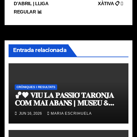
de
D’ABRIL | LLIGA
XÀTIVA 📋
entradas
REGULAR 📊
Entrada relacionada
CRÒNIQUES I RESULTATS
🏀🧡 𝐕𝐈𝐔 𝐋𝐀 𝐏𝐀𝐒𝐒𝐈𝐎́ 𝐓𝐀𝐑𝐎𝐍𝐉𝐀
𝐂𝐎𝐌 𝐌𝐀𝐈 𝐀𝐁𝐀𝐍𝐒 | 𝐌𝐔𝐒𝐄𝐔 &
𝐓𝐎𝐔𝐑 𝐕𝐀𝐋𝐄𝐍𝐂𝐈𝐀 𝐁𝐀𝐒𝐊𝐄𝐓
JUN 16, 2026
MARIA ESCRIHUELA