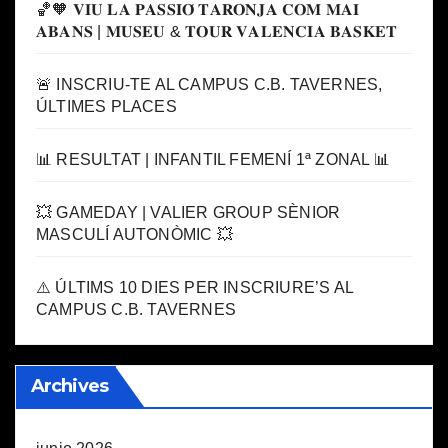
🏀🧡 𝐕𝐈𝐔 𝐋𝐀 𝐏𝐀𝐒𝐒𝐈𝐎́ 𝐓𝐀𝐑𝐎𝐍𝐉𝐀 𝐂𝐎𝐌 𝐌𝐀𝐈
𝐀𝐁𝐀𝐍𝐒 | 𝐌𝐔𝐒𝐄𝐔 & 𝐓𝐎𝐔𝐑 𝐕𝐀𝐋𝐄𝐍𝐂𝐈𝐀 𝐁𝐀𝐒𝐊𝐄𝐓
🚨 INSCRIU-TE AL CAMPUS C.B. TAVERNES,
ÚLTIMES PLACES
📊 RESULTAT | INFANTIL FEMENÍ 1ª ZONAL 📊
💥 GAMEDAY | VALIER GROUP SÈNIOR
MASCULÍ AUTONÒMIC 💥
⚠️ ÚLTIMS 10 DIES PER INSCRIURE’S AL
CAMPUS C.B. TAVERNES
Archives