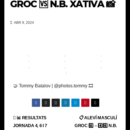
GROC 🆚 N.B. XÀTIVA 📸
ABR 9, 2024
🤝 Tommy Batalov | @photos.tommy 🎞️
Navegación
📊 RESULTATS
📋 ALEVÍ MASCULÍ
JORNADA 4, 6 I 7
GROC 6️⃣ – 4️⃣6️⃣ N.B.