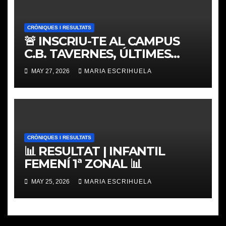
CRÒNIQUES I RESULTATS
🚨 INSCRIU-TE AL CAMPUS
C.B. TAVERNES, ÚLTIMES
PLACES
MAY 27, 2026
MARIA ESCRIHUELA
CRÒNIQUES I RESULTATS
📊 RESULTAT | INFANTIL
FEMENÍ 1ª ZONAL 📊
MAY 25, 2026
MARIA ESCRIHUELA