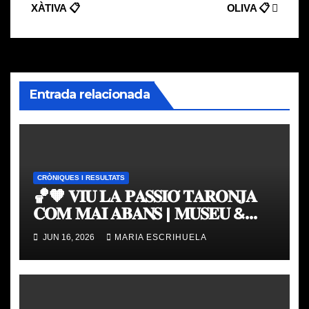
de
XÀTIVA 📋
OLIVA 📋
entradas
Entrada relacionada
CRÒNIQUES I RESULTATS
🏀🧡 𝐕𝐈𝐔 𝐋𝐀 𝐏𝐀𝐒𝐒𝐈𝐎́ 𝐓𝐀𝐑𝐎𝐍𝐉𝐀
𝐂𝐎𝐌 𝐌𝐀𝐈 𝐀𝐁𝐀𝐍𝐒 | 𝐌𝐔𝐒𝐄𝐔 &
𝐓𝐎𝐔𝐑 𝐕𝐀𝐋𝐄𝐍𝐂𝐈𝐀 𝐁𝐀𝐒𝐊𝐄𝐓
JUN 16, 2026
MARIA ESCRIHUELA