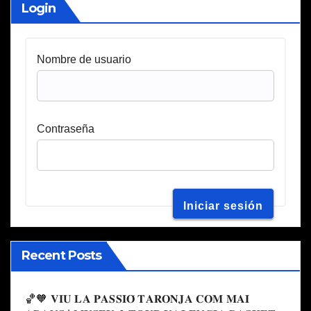
Login
Nombre de usuario
Contraseña
Recent Posts
🏀🧡 𝐕𝐈𝐔 𝐋𝐀 𝐏𝐀𝐒𝐒𝐈𝐎́ 𝐓𝐀𝐑𝐎𝐍𝐉𝐀 𝐂𝐎𝐌 𝐌𝐀𝐈