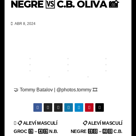
NEGRE 🆚 C.B. OLIVA 📸
ABR 8, 2024
🤝 Tommy Batalov | @photos.tommy 🎞️
Navegación
📋 ALEVÍ MASCULÍ
📋 ALEVÍ MASCULÍ
GROC 6️⃣ – 4️⃣6️⃣ N.B.
NEGRE 6️⃣0️⃣ – 2️⃣0️⃣ C.B.