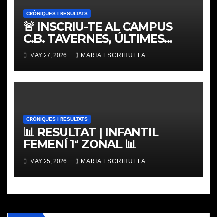
CRÒNIQUES I RESULTATS
🚨 INSCRIU-TE AL CAMPUS
C.B. TAVERNES, ÚLTIMES
PLACES
MAY 27, 2026
MARIA ESCRIHUELA
CRÒNIQUES I RESULTATS
📊 RESULTAT | INFANTIL
FEMENÍ 1ª ZONAL 📊
MAY 25, 2026
MARIA ESCRIHUELA