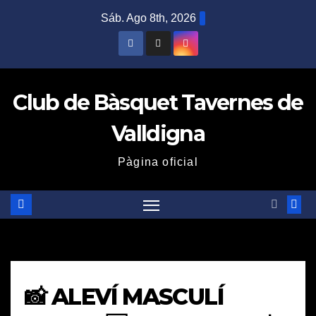
Saltar
Sáb. Ago 8th, 2026
al
contenido
Club de Bàsquet Tavernes de
Valldigna
Pàgina oficial
📸 ALEVÍ MASCULÍ