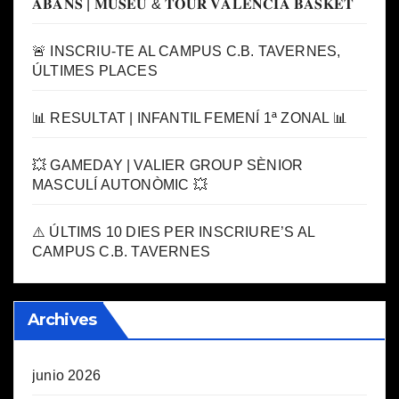
𝐀𝐁𝐀𝐍𝐒 | 𝐌𝐔𝐒𝐄𝐔 & 𝐓𝐎𝐔𝐑 𝐕𝐀𝐋𝐄𝐍𝐂𝐈𝐀 𝐁𝐀𝐒𝐊𝐄𝐓
🚨 INSCRIU-TE AL CAMPUS C.B. TAVERNES,
ÚLTIMES PLACES
📊 RESULTAT | INFANTIL FEMENÍ 1ª ZONAL 📊
💥 GAMEDAY | VALIER GROUP SÈNIOR
MASCULÍ AUTONÒMIC 💥
⚠️ ÚLTIMS 10 DIES PER INSCRIURE’S AL
CAMPUS C.B. TAVERNES
Archives
junio 2026