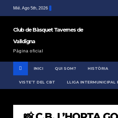
Saltar
Mié. Ago 5th, 2026
al
contenido
Club de Bàsquet Tavernes de
Valldigna
Pàgina oficial
INICI
QUI SOM?
HISTÒRIA
VISTE’T DEL CBT
LLIGA INTERMUNICIPAL 
📸 C.B. L’HORTA G