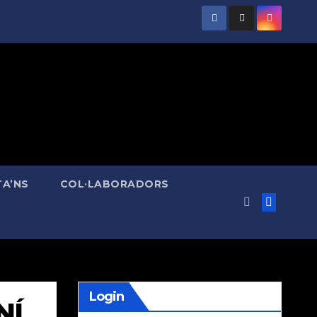
A’NS
COL·LABORADORS
Login
NÍ