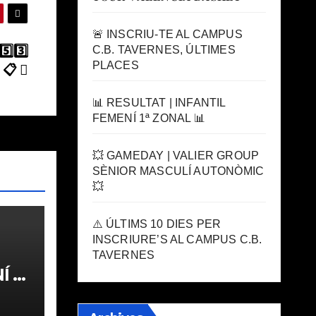
🚨 INSCRIU-TE AL CAMPUS
C.B. TAVERNES, ÚLTIMES
️⃣3️⃣
PLACES
 📋
📊 RESULTAT | INFANTIL
FEMENÍ 1ª ZONAL 📊
💥 GAMEDAY | VALIER GROUP
SÈNIOR MASCULÍ AUTONÒMIC
💥
⚠️ ÚLTIMS 10 DIES PER
INSCRIURE’S AL CAMPUS C.B.
TAVERNES
 1ª