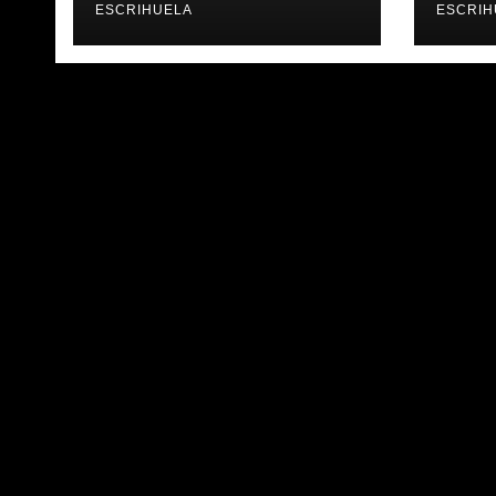
𝐁𝐀𝐒𝐊𝐄𝐓
ESCRIHUELA
ESCRIH