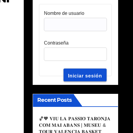
Nombre de usuario
Contraseña
Recent Posts
🏀🧡 𝐕𝐈𝐔 𝐋𝐀 𝐏𝐀𝐒𝐒𝐈𝐎́ 𝐓𝐀𝐑𝐎𝐍𝐉𝐀
𝐂𝐎𝐌 𝐌𝐀𝐈 𝐀𝐁𝐀𝐍𝐒 | 𝐌𝐔𝐒𝐄𝐔 &
𝐓𝐎𝐔𝐑 𝐕𝐀𝐋𝐄𝐍𝐂𝐈𝐀 𝐁𝐀𝐒𝐊𝐄𝐓