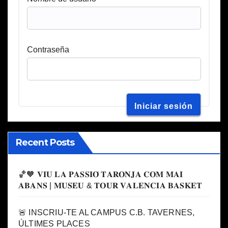
Contraseña
Recent Posts
🏀🧡 𝐕𝐈𝐔 𝐋𝐀 𝐏𝐀𝐒𝐒𝐈𝐎́ 𝐓𝐀𝐑𝐎𝐍𝐉𝐀 𝐂𝐎𝐌 𝐌𝐀𝐈
𝐀𝐁𝐀𝐍𝐒 | 𝐌𝐔𝐒𝐄𝐔 & 𝐓𝐎𝐔𝐑 𝐕𝐀𝐋𝐄𝐍𝐂𝐈𝐀 𝐁𝐀𝐒𝐊𝐄𝐓
🚨 INSCRIU-TE AL CAMPUS C.B. TAVERNES,
ÚLTIMES PLACES