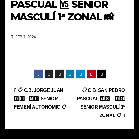
PASCUAL 🆚 SÈNIOR
MASCULÍ 1ᵃ ZONAL 📸
FEB 7, 2024
Navegación
📋 C.B. JORGE JUAN
📋 C.B. SAN PEDRO
3️⃣3️⃣ – 4️⃣5️⃣ SÈNIOR
PASCUAL 7️⃣0️⃣ – 3️⃣6️⃣
de
FEMENÍ AUTONÒMIC 📋
SÈNIOR MASCULÍ 1ᵃ
entradas
ZONAL 📋