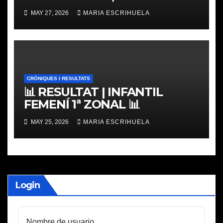
PLACES
MAY 27, 2026
MARIA ESCRIHUELA
CRÒNIQUES I RESULTATS
📊 RESULTAT | INFANTIL
FEMENÍ 1ª ZONAL 📊
MAY 25, 2026
MARIA ESCRIHUELA
Login
Nombre de usuario