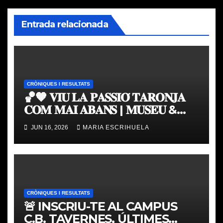
Entrada relacionada
CRÒNIQUES I RESULTATS
🏀🧡 𝐕𝐈𝐔 𝐋𝐀 𝐏𝐀𝐒𝐒𝐈𝐎́ 𝐓𝐀𝐑𝐎𝐍𝐉𝐀
𝐂𝐎𝐌 𝐌𝐀𝐈 𝐀𝐁𝐀𝐍𝐒 | 𝐌𝐔𝐒𝐄𝐔 &
𝐓𝐎𝐔𝐑 𝐕𝐀𝐋𝐄𝐍𝐂𝐈𝐀 𝐁𝐀𝐒𝐊𝐄𝐓
JUN 16, 2026
MARIA ESCRIHUELA
CRÒNIQUES I RESULTATS
🚨 INSCRIU-TE AL CAMPUS
C.B. TAVERNES, ÚLTIMES