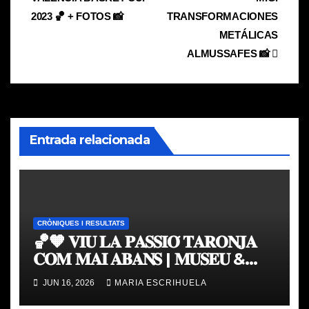
entradas
2023 🏀 + FOTOS 📸
TRANSFORMACIONES
METÁLICAS
ALMUSSAFES 📸
Entrada relacionada
CRÒNIQUES I RESULTATS
🏀🧡 𝐕𝐈𝐔 𝐋𝐀 𝐏𝐀𝐒𝐒𝐈𝐎́ 𝐓𝐀𝐑𝐎𝐍𝐉𝐀
𝐂𝐎𝐌 𝐌𝐀𝐈 𝐀𝐁𝐀𝐍𝐒 | 𝐌𝐔𝐒𝐄𝐔 &
𝐓𝐎𝐔𝐑 𝐕𝐀𝐋𝐄𝐍𝐂𝐈𝐀 𝐁𝐀𝐒𝐊𝐄𝐓
JUN 16, 2026
MARIA ESCRIHUELA