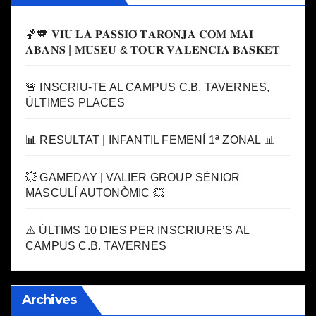
🏀🧡 𝐕𝐈𝐔 𝐋𝐀 𝐏𝐀𝐒𝐒𝐈𝐎́ 𝐓𝐀𝐑𝐎𝐍𝐉𝐀 𝐂𝐎𝐌 𝐌𝐀𝐈
𝐀𝐁𝐀𝐍𝐒 | 𝐌𝐔𝐒𝐄𝐔 & 𝐓𝐎𝐔𝐑 𝐕𝐀𝐋𝐄𝐍𝐂𝐈𝐀 𝐁𝐀𝐒𝐊𝐄𝐓
🚨 INSCRIU-TE AL CAMPUS C.B. TAVERNES,
ÚLTIMES PLACES
📊 RESULTAT | INFANTIL FEMENÍ 1ª ZONAL 📊
💥 GAMEDAY | VALIER GROUP SÈNIOR
MASCULÍ AUTONÒMIC 💥
⚠️ ÚLTIMS 10 DIES PER INSCRIURE’S AL
CAMPUS C.B. TAVERNES
Archives