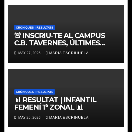
CRÒNIQUES I RESULTATS
🚨 INSCRIU-TE AL CAMPUS
C.B. TAVERNES, ÚLTIMES
PLACES
MAY 27, 2026
MARIA ESCRIHUELA
CRÒNIQUES I RESULTATS
📊 RESULTAT | INFANTIL
FEMENÍ 1ª ZONAL 📊
MAY 25, 2026
MARIA ESCRIHUELA