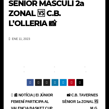
SÈNIOR MASCULÍ 2a
ZONAL 🆚 C.B.
L’OLLERIA 📸
ENE 11, 2023
Navegación
📰 NOTÍCIA | El JÚNIOR
📸 C.B. TAVERNES
FEMENÍ PARTICIPA AL
SÈNIOR 1a ZONAL 🆚
de
VALENCIA BASKET CUP
M.G.