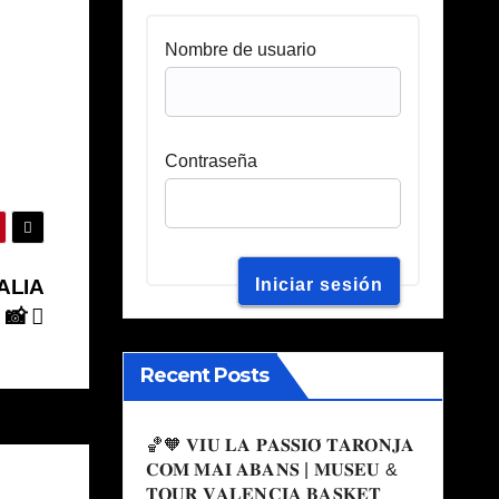
Nombre de usuario
Contraseña
ALIA
 📸
Recent Posts
🏀🧡 𝐕𝐈𝐔 𝐋𝐀 𝐏𝐀𝐒𝐒𝐈𝐎́ 𝐓𝐀𝐑𝐎𝐍𝐉𝐀
𝐂𝐎𝐌 𝐌𝐀𝐈 𝐀𝐁𝐀𝐍𝐒 | 𝐌𝐔𝐒𝐄𝐔 &
𝐓𝐎𝐔𝐑 𝐕𝐀𝐋𝐄𝐍𝐂𝐈𝐀 𝐁𝐀𝐒𝐊𝐄𝐓