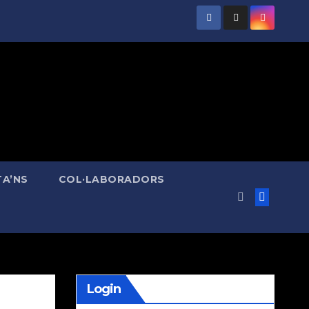
A’NS
COL·LABORADORS
Login