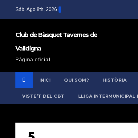
Saltar
Sáb. Ago 8th, 2026
al
contenido
Club de Bàsquet Tavernes de
Valldigna
Pàgina oficial
INICI
QUI SOM?
HISTÒRIA
VISTE’T DEL CBT
LLIGA INTERMUNICIPAL 
5