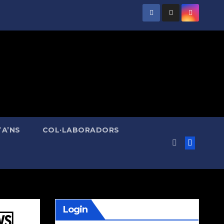
A’NS
COL·LABORADORS
Login
🆚