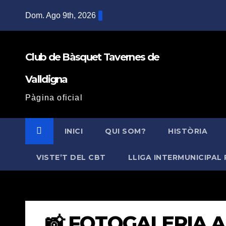
Saltar
Dom. Ago 9th, 2026
al
contenido
Club de Bàsquet Tavernes de
Valldigna
Pàgina oficial
INICI
QUI SOM?
HISTÒRIA
VISTE’T DEL CBT
LLIGA INTERMUNICIPAL 
📸 FOTOGALERIA A