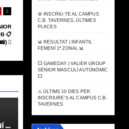
🚨 INSCRIU-TE AL CAMPUS
C.B. TAVERNES, ÚLTIMES
NIOR
PLACES
UB 📋
📸)
📊 RESULTAT | INFANTIL
FEMENÍ 1ª ZONAL 📊
💥 GAMEDAY | VALIER GROUP
SÈNIOR MASCULÍ AUTONÒMIC
💥
⚠️ ÚLTIMS 10 DIES PER
INSCRIURE’S AL CAMPUS C.B.
TAVERNES
 1ª