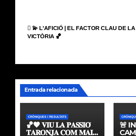
Navegación
💫 L’AFICIÓ | EL FACTOR CLAU DE LA
VICTÒRIA 🏀
de
entradas
Entrada relacionada
CRÒNIQUES I RESULTATS
CRÒNIQU
🏀🧡 𝐕𝐈𝐔 𝐋𝐀 𝐏𝐀𝐒𝐒𝐈𝐎́
🚨 I
𝐓𝐀𝐑𝐎𝐍𝐉𝐀 𝐂𝐎𝐌 𝐌𝐀𝐈
CAM