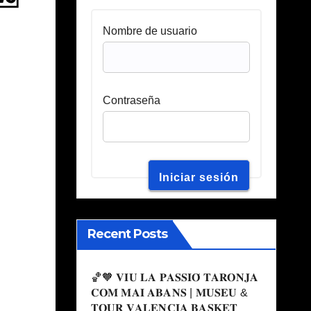
Nombre de usuario
Contraseña
Recent Posts
🏀🧡 𝐕𝐈𝐔 𝐋𝐀 𝐏𝐀𝐒𝐒𝐈𝐎́ 𝐓𝐀𝐑𝐎𝐍𝐉𝐀
𝐂𝐎𝐌 𝐌𝐀𝐈 𝐀𝐁𝐀𝐍𝐒 | 𝐌𝐔𝐒𝐄𝐔 &
𝐓𝐎𝐔𝐑 𝐕𝐀𝐋𝐄𝐍𝐂𝐈𝐀 𝐁𝐀𝐒𝐊𝐄𝐓