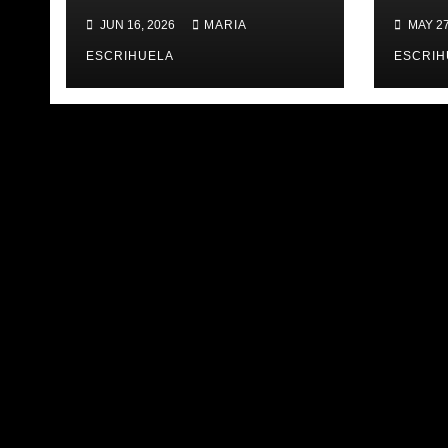
𝐀𝐁𝐀𝐍𝐒 | 𝐌𝐔𝐒𝐄𝐔 &
TAV
JUN 16, 2026
MARIA
MAY 27
𝐓𝐎𝐔𝐑 𝐕𝐀𝐋𝐄𝐍𝐂𝐈𝐀
ÚLT
𝐁𝐀𝐒𝐊𝐄𝐓
ESCRIHUELA
ESCRIH