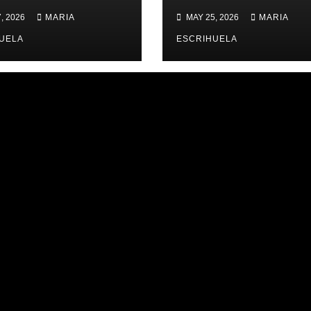
ERNES,
ZONAL 📊
, 2026
MARIA
MAY 25, 2026
MARIA
IMES PLACES
UELA
ESCRIHUELA