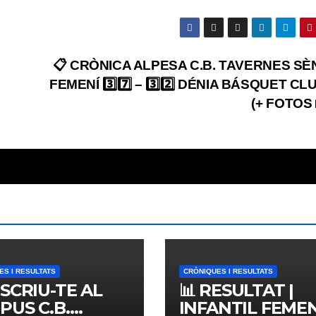
📋 CRÒNICA ALPESA C.B. TAVERNES SÈ
FEMENÍ 3️⃣7️⃣ – 3️⃣2️⃣ DÉNIA BÁSQUET CL
(+ FOTOS 
ES I RESULTATS
CRÒNIQUES I RESULTATS
NSCRIU-TE AL
📊 RESULTAT |
PUS C.B.
INFANTIL FEMENÍ