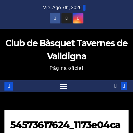
Saltar
Vie. Ago 7th, 2026
al
contenido
Club de Bàsquet Tavernes de
Valldigna
Pàgina oficial
54573617624_1173e04ca