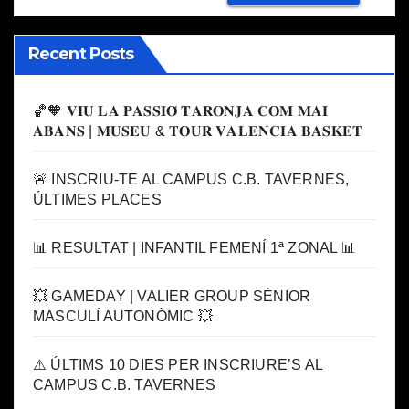
Recent Posts
🏀🧡 𝐕𝐈𝐔 𝐋𝐀 𝐏𝐀𝐒𝐒𝐈𝐎́ 𝐓𝐀𝐑𝐎𝐍𝐉𝐀 𝐂𝐎𝐌 𝐌𝐀𝐈
𝐀𝐁𝐀𝐍𝐒 | 𝐌𝐔𝐒𝐄𝐔 & 𝐓𝐎𝐔𝐑 𝐕𝐀𝐋𝐄𝐍𝐂𝐈𝐀 𝐁𝐀𝐒𝐊𝐄𝐓
🚨 INSCRIU-TE AL CAMPUS C.B. TAVERNES,
ÚLTIMES PLACES
📊 RESULTAT | INFANTIL FEMENÍ 1ª ZONAL 📊
💥 GAMEDAY | VALIER GROUP SÈNIOR
MASCULÍ AUTONÒMIC 💥
⚠️ ÚLTIMS 10 DIES PER INSCRIURE’S AL
CAMPUS C.B. TAVERNES