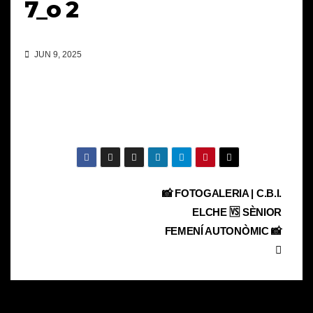
7_o 2
JUN 9, 2025
Navegación
📸 FOTOGALERIA | C.B.I.
ELCHE 🆚 SÈNIOR
de
FEMENÍ AUTONÒMIC 📸
entradas