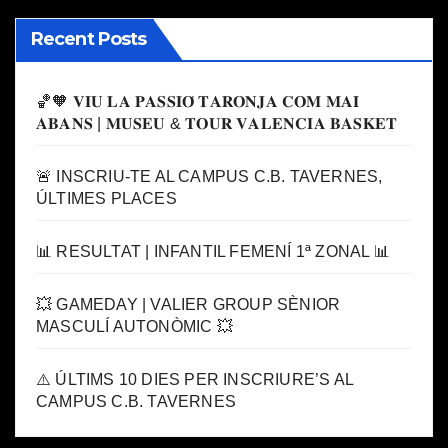
Recent Posts
🏀🧡 𝐕𝐈𝐔 𝐋𝐀 𝐏𝐀𝐒𝐒𝐈𝐎́ 𝐓𝐀𝐑𝐎𝐍𝐉𝐀 𝐂𝐎𝐌 𝐌𝐀𝐈
𝐀𝐁𝐀𝐍𝐒 | 𝐌𝐔𝐒𝐄𝐔 & 𝐓𝐎𝐔𝐑 𝐕𝐀𝐋𝐄𝐍𝐂𝐈𝐀 𝐁𝐀𝐒𝐊𝐄𝐓
🚨 INSCRIU-TE AL CAMPUS C.B. TAVERNES,
ÚLTIMES PLACES
📊 RESULTAT | INFANTIL FEMENÍ 1ª ZONAL 📊
💥 GAMEDAY | VALIER GROUP SÈNIOR
MASCULÍ AUTONÒMIC 💥
⚠️ ÚLTIMS 10 DIES PER INSCRIURE’S AL
CAMPUS C.B. TAVERNES