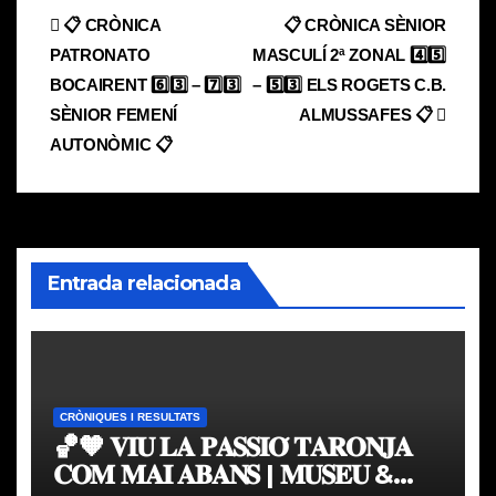
Navegación
📋 CRÒNICA
📋 CRÒNICA SÈNIOR
PATRONATO
MASCULÍ 2ª ZONAL 4️⃣5️⃣
de
BOCAIRENT 6️⃣3️⃣ – 7️⃣3️⃣
– 5️⃣3️⃣ ELS ROGETS C.B.
entradas
SÈNIOR FEMENÍ
ALMUSSAFES 📋
AUTONÒMIC 📋
Entrada relacionada
CRÒNIQUES I RESULTATS
🏀🧡 𝐕𝐈𝐔 𝐋𝐀 𝐏𝐀𝐒𝐒𝐈𝐎́ 𝐓𝐀𝐑𝐎𝐍𝐉𝐀
𝐂𝐎𝐌 𝐌𝐀𝐈 𝐀𝐁𝐀𝐍𝐒 | 𝐌𝐔𝐒𝐄𝐔 &