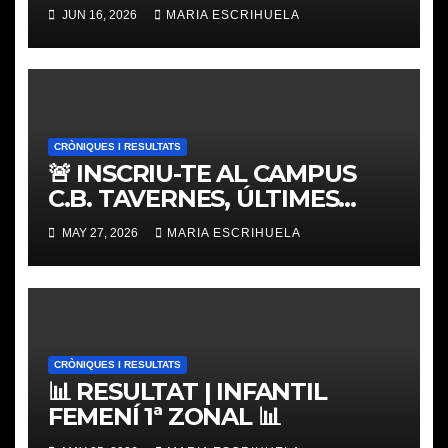
𝐓𝐎𝐔𝐑 𝐕𝐀𝐋𝐄𝐍𝐂𝐈𝐀 𝐁𝐀𝐒𝐊𝐄𝐓
JUN 16, 2026
MARIA ESCRIHUELA
CRÒNIQUES I RESULTATS
🚨 INSCRIU-TE AL CAMPUS
C.B. TAVERNES, ÚLTIMES
PLACES
MAY 27, 2026
MARIA ESCRIHUELA
CRÒNIQUES I RESULTATS
📊 RESULTAT | INFANTIL
FEMENÍ 1ª ZONAL 📊