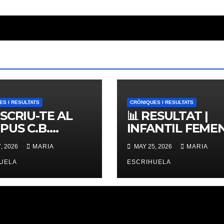
ES I RESULTATS
CRÒNIQUES I RESULTATS
NSCRIU-TE AL
📊 RESULTAT |
PUS C.B.
INFANTIL FEMENÍ
ERNES,
ZONAL 📊
, 2026
MARIA
MAY 25, 2026
MARIA
IMES PLACES
UELA
ESCRIHUELA