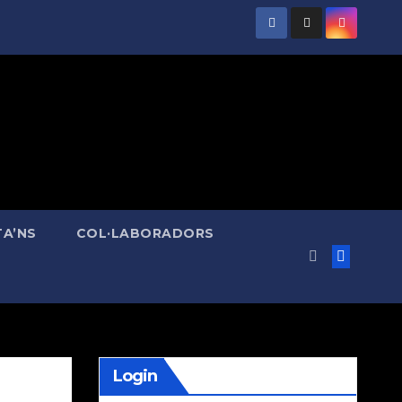
A’NS
COL·LABORADORS
Login