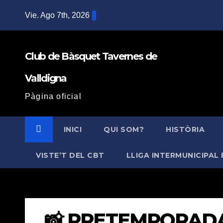
Saltar
Vie. Ago 7th, 2026
al
contenido
Club de Bàsquet Tavernes de
Valldigna
Pàgina oficial
INICI
QUI SOM?
HISTÒRIA
VISTE’T DEL CBT
LLIGA INTERMUNICIPAL 
📸 PRETEMPORADA 