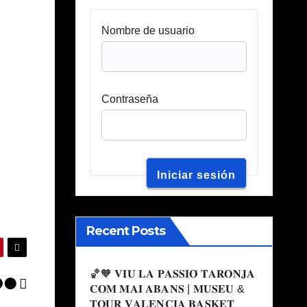
Nombre de usuario
Contraseña
Recent Posts
🏀🧡 𝐕𝐈𝐔 𝐋𝐀 𝐏𝐀𝐒𝐒𝐈𝐎́ 𝐓𝐀𝐑𝐎𝐍𝐉𝐀
🟡⚫
𝐂𝐎𝐌 𝐌𝐀𝐈 𝐀𝐁𝐀𝐍𝐒 | 𝐌𝐔𝐒𝐄𝐔 &
𝐓𝐎𝐔𝐑 𝐕𝐀𝐋𝐄𝐍𝐂𝐈𝐀 𝐁𝐀𝐒𝐊𝐄𝐓