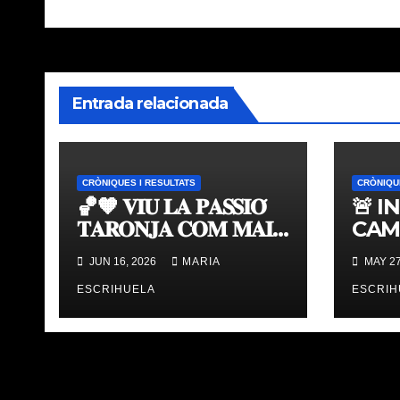
de
entradas
Entrada relacionada
CRÒNIQUES I RESULTATS
CRÒNIQU
🏀🧡 𝐕𝐈𝐔 𝐋𝐀 𝐏𝐀𝐒𝐒𝐈𝐎́
🚨 I
𝐓𝐀𝐑𝐎𝐍𝐉𝐀 𝐂𝐎𝐌 𝐌𝐀𝐈
CAM
𝐀𝐁𝐀𝐍𝐒 | 𝐌𝐔𝐒𝐄𝐔 &
TAV
JUN 16, 2026
MARIA
MAY 27
𝐓𝐎𝐔𝐑 𝐕𝐀𝐋𝐄𝐍𝐂𝐈𝐀
ÚLT
𝐁𝐀𝐒𝐊𝐄𝐓
ESCRIHUELA
ESCRIH