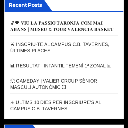
Recent Posts
🏀🧡 𝐕𝐈𝐔 𝐋𝐀 𝐏𝐀𝐒𝐒𝐈𝐎́ 𝐓𝐀𝐑𝐎𝐍𝐉𝐀 𝐂𝐎𝐌 𝐌𝐀𝐈
𝐀𝐁𝐀𝐍𝐒 | 𝐌𝐔𝐒𝐄𝐔 & 𝐓𝐎𝐔𝐑 𝐕𝐀𝐋𝐄𝐍𝐂𝐈𝐀 𝐁𝐀𝐒𝐊𝐄𝐓
🚨 INSCRIU-TE AL CAMPUS C.B. TAVERNES,
ÚLTIMES PLACES
📊 RESULTAT | INFANTIL FEMENÍ 1ª ZONAL 📊
💥 GAMEDAY | VALIER GROUP SÈNIOR
MASCULÍ AUTONÒMIC 💥
⚠️ ÚLTIMS 10 DIES PER INSCRIURE’S AL
CAMPUS C.B. TAVERNES