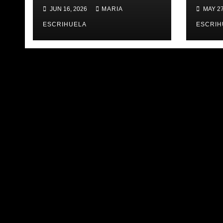
𝐀𝐁𝐀𝐍𝐒 | 𝐌𝐔𝐒𝐄𝐔 &
TAV
JUN 16, 2026
MARIA
MAY 27
𝐓𝐎𝐔𝐑 𝐕𝐀𝐋𝐄𝐍𝐂𝐈𝐀
ÚLT
𝐁𝐀𝐒𝐊𝐄𝐓
ESCRIHUELA
ESCRIH