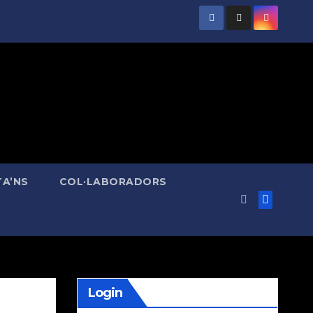
A’NS
COL·LABORADORS
Login