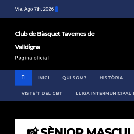
Saltar
Vie. Ago 7th, 2026
al
contenido
Club de Bàsquet Tavernes de
Valldigna
Pàgina oficial
INICI
QUI SOM?
HISTÒRIA
VISTE’T DEL CBT
LLIGA INTERMUNICIPAL 
📸 SÈNIOR MASCUL