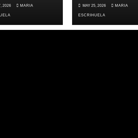
ERNES,
ZONAL 📊
, 2026
MARIA
MAY 25, 2026
MARIA
IMES PLACES
UELA
ESCRIHUELA