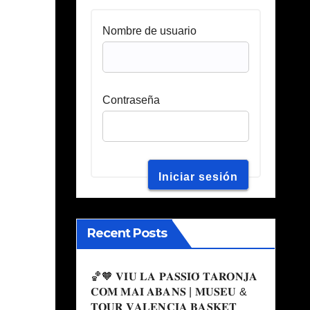
Nombre de usuario
Contraseña
Recent Posts
🏀🧡 𝐕𝐈𝐔 𝐋𝐀 𝐏𝐀𝐒𝐒𝐈𝐎́ 𝐓𝐀𝐑𝐎𝐍𝐉𝐀
𝐂𝐎𝐌 𝐌𝐀𝐈 𝐀𝐁𝐀𝐍𝐒 | 𝐌𝐔𝐒𝐄𝐔 &
𝐓𝐎𝐔𝐑 𝐕𝐀𝐋𝐄𝐍𝐂𝐈𝐀 𝐁𝐀𝐒𝐊𝐄𝐓