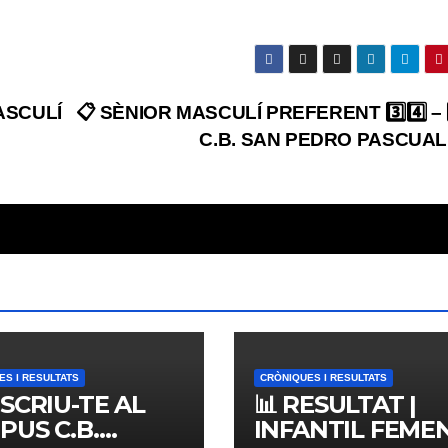
MASCULÍ
📋 SÈNIOR MASCULÍ PREFERENT 3️⃣4️⃣ – 6
C.B. SAN PEDRO PASCUAL
ES I RESULTATS
CRÒNIQUES I RESULTATS
NSCRIU-TE AL
📊 RESULTAT |
PUS C.B.
INFANTIL FEMENÍ