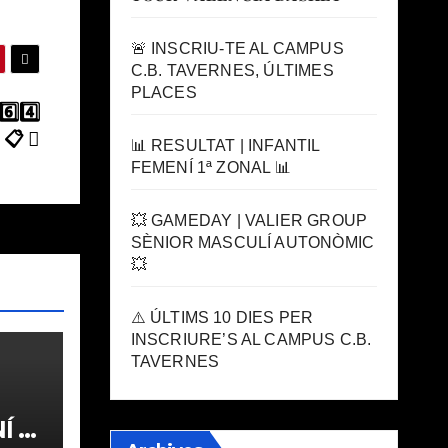
🚨 INSCRIU-TE AL CAMPUS
C.B. TAVERNES, ÚLTIMES
PLACES
️⃣4️⃣
 📋
📊 RESULTAT | INFANTIL
FEMENÍ 1ª ZONAL 📊
💥 GAMEDAY | VALIER GROUP
SÈNIOR MASCULÍ AUTONÒMIC
💥
⚠️ ÚLTIMS 10 DIES PER
INSCRIURE’S AL CAMPUS C.B.
TAVERNES
 1ª