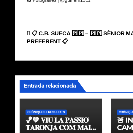
📸 Fotografies | @guillem1311
Navegación
📋 C.B. SUECA 6️⃣5️⃣ – 5️⃣6️⃣ SÈNIOR 
PREFERENT 📋
de
entradas
Entrada relacionada
CRÒNIQUES I RESULTATS
CRÒNIQU
🏀🧡 𝐕𝐈𝐔 𝐋𝐀 𝐏𝐀𝐒𝐒𝐈𝐎́
🚨 I
𝐓𝐀𝐑𝐎𝐍𝐉𝐀 𝐂𝐎𝐌 𝐌𝐀𝐈
CAM