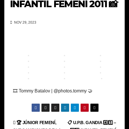
INFANTIL FEMENÍ 2011 📸
NOV 29, 2023
🎞️ Tommy Batalov | @photos.tommy 🤝
Navegación
🏆 JÚNIOR FEMENÍ,
📋 U.P.B. GANDIA 4️⃣1️⃣ –