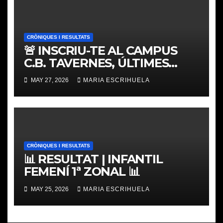
CRÒNIQUES I RESULTATS
🚨 INSCRIU-TE AL CAMPUS
C.B. TAVERNES, ÚLTIMES
PLACES
MAY 27, 2026
MARIA ESCRIHUELA
CRÒNIQUES I RESULTATS
📊 RESULTAT | INFANTIL
FEMENÍ 1ª ZONAL 📊
MAY 25, 2026
MARIA ESCRIHUELA