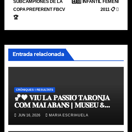
SUBCAMPIONES DE LA
4️⃣0️⃣ INFANTIL FEMENÍ
de
COPA PREFERENT FBCV
2011 📋
entradas
🏆
Entrada relacionada
CRÒNIQUES I RESULTATS
🏀🧡 𝐕𝐈𝐔 𝐋𝐀 𝐏𝐀𝐒𝐒𝐈𝐎́ 𝐓𝐀𝐑𝐎𝐍𝐉𝐀
𝐂𝐎𝐌 𝐌𝐀𝐈 𝐀𝐁𝐀𝐍𝐒 | 𝐌𝐔𝐒𝐄𝐔 &
𝐓𝐎𝐔𝐑 𝐕𝐀𝐋𝐄𝐍𝐂𝐈𝐀 𝐁𝐀𝐒𝐊𝐄𝐓
JUN 16, 2026
MARIA ESCRIHUELA