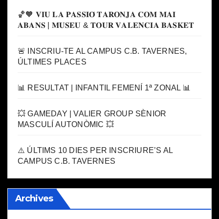
🏀🧡 𝐕𝐈𝐔 𝐋𝐀 𝐏𝐀𝐒𝐒𝐈𝐎́ 𝐓𝐀𝐑𝐎𝐍𝐉𝐀 𝐂𝐎𝐌 𝐌𝐀𝐈
𝐀𝐁𝐀𝐍𝐒 | 𝐌𝐔𝐒𝐄𝐔 & 𝐓𝐎𝐔𝐑 𝐕𝐀𝐋𝐄𝐍𝐂𝐈𝐀 𝐁𝐀𝐒𝐊𝐄𝐓
🚨 INSCRIU-TE AL CAMPUS C.B. TAVERNES,
ÚLTIMES PLACES
📊 RESULTAT | INFANTIL FEMENÍ 1ª ZONAL 📊
💥 GAMEDAY | VALIER GROUP SÈNIOR
MASCULÍ AUTONÒMIC 💥
⚠️ ÚLTIMS 10 DIES PER INSCRIURE’S AL
CAMPUS C.B. TAVERNES
Archives