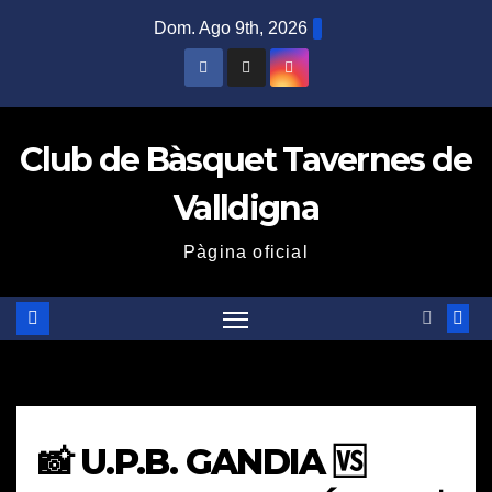
Saltar
Dom. Ago 9th, 2026
al
contenido
Club de Bàsquet Tavernes de
Valldigna
Pàgina oficial
📸 U.P.B. GANDIA 🆚