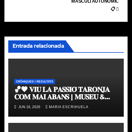
entradas
MASCULÍ AUTONÒMIC
📋
Entrada relacionada
CRÒNIQUES I RESULTATS
🏀🧡 𝐕𝐈𝐔 𝐋𝐀 𝐏𝐀𝐒𝐒𝐈𝐎́ 𝐓𝐀𝐑𝐎𝐍𝐉𝐀
𝐂𝐎𝐌 𝐌𝐀𝐈 𝐀𝐁𝐀𝐍𝐒 | 𝐌𝐔𝐒𝐄𝐔 &
𝐓𝐎𝐔𝐑 𝐕𝐀𝐋𝐄𝐍𝐂𝐈𝐀 𝐁𝐀𝐒𝐊𝐄𝐓
JUN 16, 2026
MARIA ESCRIHUELA