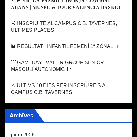
🏀🧡 𝐕𝐈𝐔 𝐋𝐀 𝐏𝐀𝐒𝐒𝐈𝐎́ 𝐓𝐀𝐑𝐎𝐍𝐉𝐀 𝐂𝐎𝐌 𝐌𝐀𝐈
𝐀𝐁𝐀𝐍𝐒 | 𝐌𝐔𝐒𝐄𝐔 & 𝐓𝐎𝐔𝐑 𝐕𝐀𝐋𝐄𝐍𝐂𝐈𝐀 𝐁𝐀𝐒𝐊𝐄𝐓
🚨 INSCRIU-TE AL CAMPUS C.B. TAVERNES,
ÚLTIMES PLACES
📊 RESULTAT | INFANTIL FEMENÍ 1ª ZONAL 📊
💥 GAMEDAY | VALIER GROUP SÈNIOR
MASCULÍ AUTONÒMIC 💥
⚠️ ÚLTIMS 10 DIES PER INSCRIURE’S AL
CAMPUS C.B. TAVERNES
Archives
junio 2026