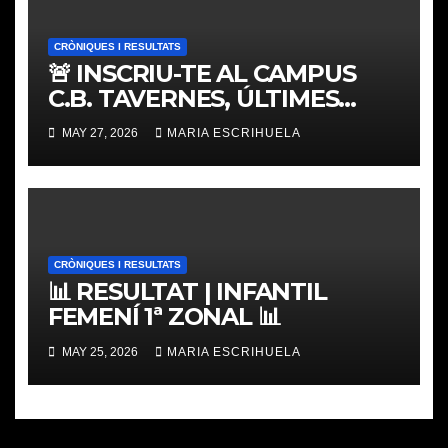
CRÒNIQUES I RESULTATS
🚨 INSCRIU-TE AL CAMPUS
C.B. TAVERNES, ÚLTIMES
PLACES
MAY 27, 2026
MARIA ESCRIHUELA
CRÒNIQUES I RESULTATS
📊 RESULTAT | INFANTIL
FEMENÍ 1ª ZONAL 📊
MAY 25, 2026
MARIA ESCRIHUELA