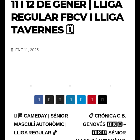
11 I 12 DE GENER | LLIGA
REGULAR FBCV I LLIGA
TAVERNES 🗓️
ENE 11, 2025
Navegación
🏁 GAMEDAY | SÈNIOR
📋 CRÒNICA C.B.
MASCULÍ AUTONÒMIC |
GENOVÉS 1️⃣0️⃣0️⃣ –
de
LLIGA REGULAR 🏀
1️⃣0️⃣3️⃣ SÈNIOR