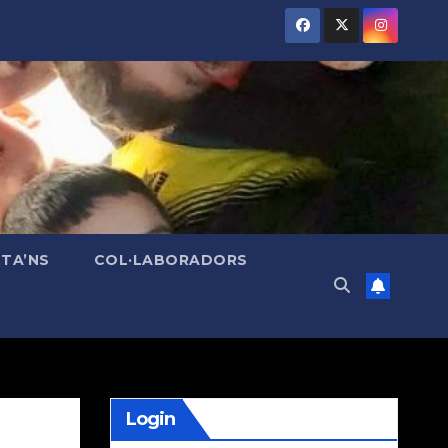
TA’NS
COL·LABORADORS
Login
|