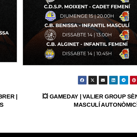
BRER |
💥 GAMEDAY | VALIER GROUP SÈ
’S
MASCULÍ AUTONÒMIC