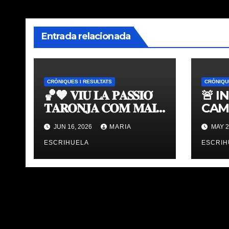
Entrada relacionada
CRÒNIQUES I RESULTATS
CRÒNIQU
🏀🧡 𝐕𝐈𝐔 𝐋𝐀 𝐏𝐀𝐒𝐒𝐈𝐎́
🚨 I
𝐓𝐀𝐑𝐎𝐍𝐉𝐀 𝐂𝐎𝐌 𝐌𝐀𝐈
CAM
𝐀𝐁𝐀𝐍𝐒 | 𝐌𝐔𝐒𝐄𝐔 &
TAV
JUN 16, 2026
MARIA
MAY 2
𝐓𝐎𝐔𝐑 𝐕𝐀𝐋𝐄𝐍𝐂𝐈𝐀
ÚLT
𝐁𝐀𝐒𝐊𝐄𝐓
ESCRIHUELA
ESCRIH