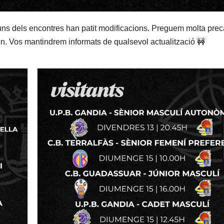
uns dels encontres han patit modificacions. Preguem molta pre
n. Vos mantindrem informats de qualsevol actualització 🚧