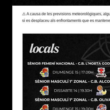
⚠️ A causa de les previsions meteorològiques, alg
si es desplaceu als enfrontaments que es mantene