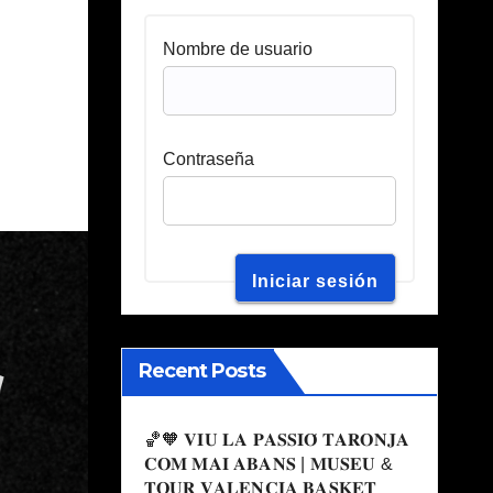
Nombre de usuario
Contraseña
Recent Posts
🏀🧡 𝐕𝐈𝐔 𝐋𝐀 𝐏𝐀𝐒𝐒𝐈𝐎́ 𝐓𝐀𝐑𝐎𝐍𝐉𝐀
𝐂𝐎𝐌 𝐌𝐀𝐈 𝐀𝐁𝐀𝐍𝐒 | 𝐌𝐔𝐒𝐄𝐔 &
𝐓𝐎𝐔𝐑 𝐕𝐀𝐋𝐄𝐍𝐂𝐈𝐀 𝐁𝐀𝐒𝐊𝐄𝐓