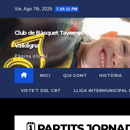
Saltar
Vie. Ago 7th, 2026
7:24:12 PM
al
contenido
Club de Bàsquet Tavernes de
Valldigna
Pàgina oficial
INICI
QUI SOM?
HISTÒRIA
VISTE’T DEL CBT
LLIGA INTERMUNICIPAL 
🗓️ PARTITS JORNADA