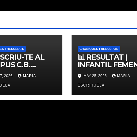
ES I RESULTATS
CRÒNIQUES I RESULTATS
NSCRIU-TE AL
📊 RESULTAT |
PUS C.B.
INFANTIL FEMENÍ
ERNES,
ZONAL 📊
7, 2026
MARIA
MAY 25, 2026
MARIA
IMES PLACES
UELA
ESCRIHUELA