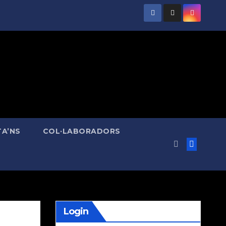
A’NS
COL·LABORADORS
Login