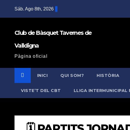
Saltar
Sáb. Ago 8th, 2026
al
contenido
Club de Bàsquet Tavernes de
Valldigna
Pàgina oficial
INICI
QUI SOM?
HISTÒRIA
VISTE’T DEL CBT
LLIGA INTERMUNICIPAL 
🗓️ PARTITS JORNAD