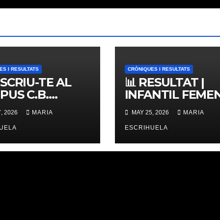
ES I RESULTATS
CRÒNIQUES I RESULTATS
NSCRIU-TE AL
📊 RESULTAT |
PUS C.B.
INFANTIL FEMENÍ
ERNES,
ZONAL 📊
, 2026
MARIA
MAY 25, 2026
MARIA
IMES PLACES
UELA
ESCRIHUELA