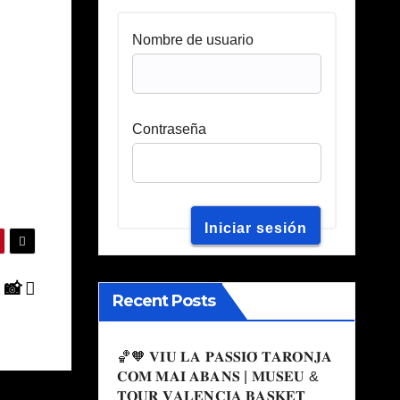
Nombre de usuario
Contraseña
 📸
Recent Posts
🏀🧡 𝐕𝐈𝐔 𝐋𝐀 𝐏𝐀𝐒𝐒𝐈𝐎́ 𝐓𝐀𝐑𝐎𝐍𝐉𝐀
𝐂𝐎𝐌 𝐌𝐀𝐈 𝐀𝐁𝐀𝐍𝐒 | 𝐌𝐔𝐒𝐄𝐔 &
𝐓𝐎𝐔𝐑 𝐕𝐀𝐋𝐄𝐍𝐂𝐈𝐀 𝐁𝐀𝐒𝐊𝐄𝐓