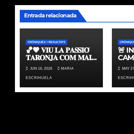
Entrada relacionada
CRÒNIQUES I RESULTATS
CRÒNIQU
🏀🧡 𝐕𝐈𝐔 𝐋𝐀 𝐏𝐀𝐒𝐒𝐈𝐎́
🚨 I
𝐓𝐀𝐑𝐎𝐍𝐉𝐀 𝐂𝐎𝐌 𝐌𝐀𝐈
CAM
𝐀𝐁𝐀𝐍𝐒 | 𝐌𝐔𝐒𝐄𝐔 &
TAV
JUN 16, 2026
MARIA
MAY 27
𝐓𝐎𝐔𝐑 𝐕𝐀𝐋𝐄𝐍𝐂𝐈𝐀
ÚLT
𝐁𝐀𝐒𝐊𝐄𝐓
ESCRIHUELA
ESCRIH