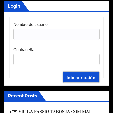
Login
Nombre de usuario
Contraseña
Recent Posts
🏀🧡 𝐕𝐈𝐔 𝐋𝐀 𝐏𝐀𝐒𝐒𝐈𝐎́ 𝐓𝐀𝐑𝐎𝐍𝐉𝐀 𝐂𝐎𝐌 𝐌𝐀𝐈