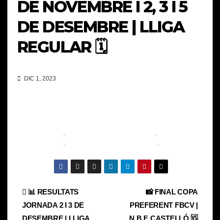
DE NOVEMBRE I 2, 3 I 5
DE DESEMBRE | LLIGA
REGULAR 🗓️
DIC 1, 2023
Navegación
📊 RESULTATS
📸 FINAL COPA
JORNADA 2 I 3 DE
PREFERENT FBCV |
de
DESEMBRE | LLIGA
N.B.F. CASTELLÓ 🆚