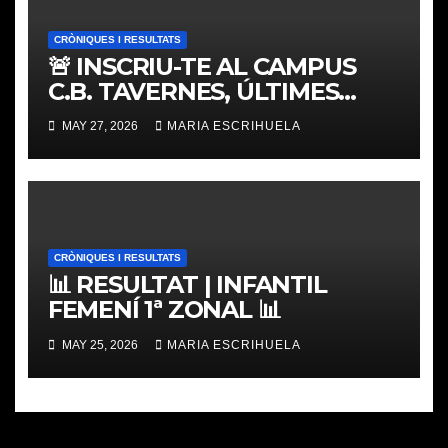
CRÒNIQUES I RESULTATS
🚨 INSCRIU-TE AL CAMPUS
C.B. TAVERNES, ÚLTIMES
PLACES
MAY 27, 2026
MARIA ESCRIHUELA
CRÒNIQUES I RESULTATS
📊 RESULTAT | INFANTIL
FEMENÍ 1ª ZONAL 📊
MAY 25, 2026
MARIA ESCRIHUELA