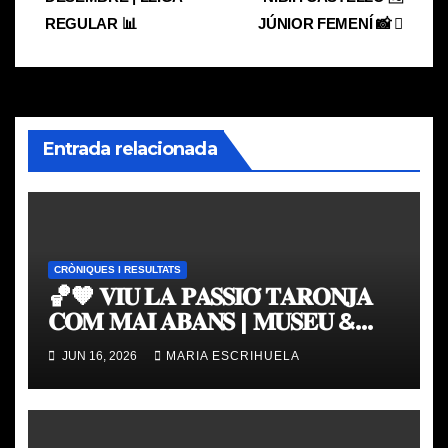
entradas
REGULAR 📊
JÚNIOR FEMENÍ 📸
Entrada relacionada
CRÒNIQUES I RESULTATS
🏀🧡 𝐕𝐈𝐔 𝐋𝐀 𝐏𝐀𝐒𝐒𝐈𝐎́ 𝐓𝐀𝐑𝐎𝐍𝐉𝐀
𝐂𝐎𝐌 𝐌𝐀𝐈 𝐀𝐁𝐀𝐍𝐒 | 𝐌𝐔𝐒𝐄𝐔 &
𝐓𝐎𝐔𝐑 𝐕𝐀𝐋𝐄𝐍𝐂𝐈𝐀 𝐁𝐀𝐒𝐊𝐄𝐓
JUN 16, 2026
MARIA ESCRIHUELA