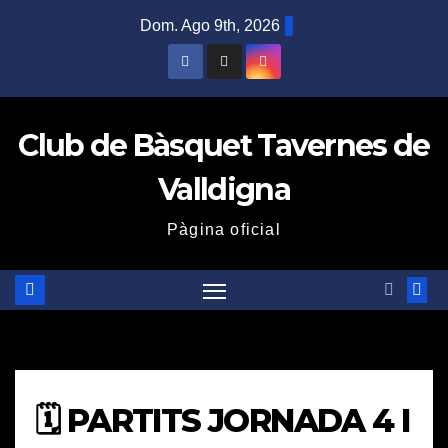
Saltar
Dom. Ago 9th, 2026
al
contenido
Club de Bàsquet Tavernes de
Valldigna
Pàgina oficial
🗓️ PARTITS JORNADA 4 I