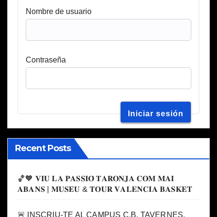
Nombre de usuario
Contraseña
Recent Posts
🏀🧡 𝐕𝐈𝐔 𝐋𝐀 𝐏𝐀𝐒𝐒𝐈𝐎́ 𝐓𝐀𝐑𝐎𝐍𝐉𝐀 𝐂𝐎𝐌 𝐌𝐀𝐈
𝐀𝐁𝐀𝐍𝐒 | 𝐌𝐔𝐒𝐄𝐔 & 𝐓𝐎𝐔𝐑 𝐕𝐀𝐋𝐄𝐍𝐂𝐈𝐀 𝐁𝐀𝐒𝐊𝐄𝐓
🚨 INSCRIU-TE AL CAMPUS C.B. TAVERNES,