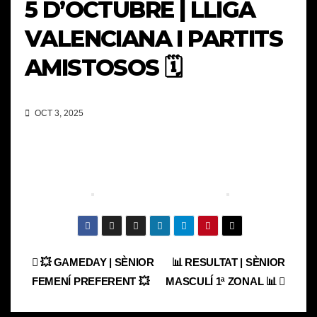
5 D’OCTUBRE | LLIGA
VALENCIANA I PARTITS
AMISTOSOS 🗓️
OCT 3, 2025
Navegación
💥 GAMEDAY | SÈNIOR
📊 RESULTAT | SÈNIOR
FEMENÍ PREFERENT 💥
MASCULÍ 1ª ZONAL 📊
de