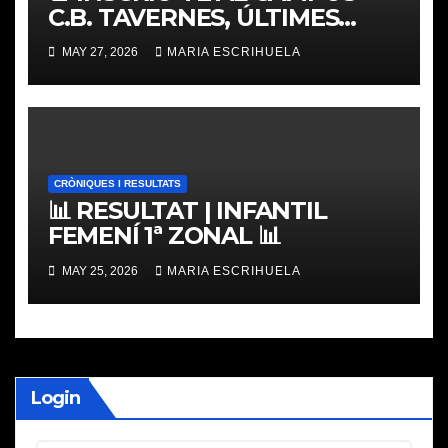
C.B. TAVERNES, ÚLTIMES
PLACES
MAY 27, 2026
MARIA ESCRIHUELA
CRÒNIQUES I RESULTATS
📊 RESULTAT | INFANTIL
FEMENÍ 1ª ZONAL 📊
MAY 25, 2026
MARIA ESCRIHUELA
Login