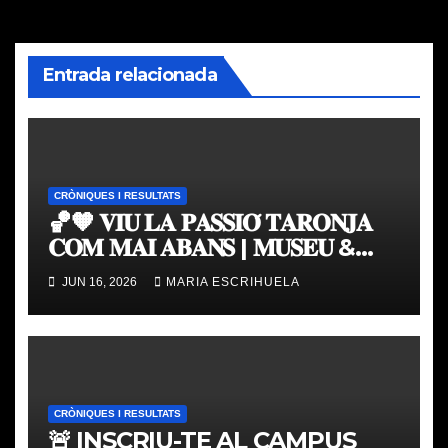
entradas
Entrada relacionada
CRÒNIQUES I RESULTATS
🏀🧡 𝐕𝐈𝐔 𝐋𝐀 𝐏𝐀𝐒𝐒𝐈𝐎́ 𝐓𝐀𝐑𝐎𝐍𝐉𝐀
𝐂𝐎𝐌 𝐌𝐀𝐈 𝐀𝐁𝐀𝐍𝐒 | 𝐌𝐔𝐒𝐄𝐔 &
𝐓𝐎𝐔𝐑 𝐕𝐀𝐋𝐄𝐍𝐂𝐈𝐀 𝐁𝐀𝐒𝐊𝐄𝐓
JUN 16, 2026
MARIA ESCRIHUELA
CRÒNIQUES I RESULTATS
🚨 INSCRIU-TE AL CAMPUS