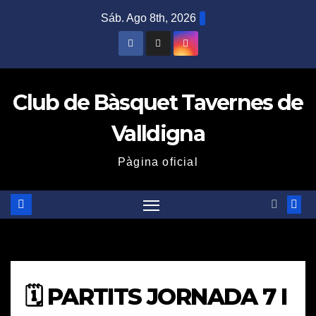
Saltar
Sáb. Ago 8th, 2026
al
contenido
Club de Bàsquet Tavernes de
Valldigna
Pàgina oficial
🗓️ PARTITS JORNADA 7 I