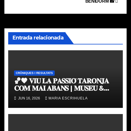
entradas
BENIDORM 📸
Entrada relacionada
CRÒNIQUES I RESULTATS
🏀🧡 𝐕𝐈𝐔 𝐋𝐀 𝐏𝐀𝐒𝐒𝐈𝐎́ 𝐓𝐀𝐑𝐎𝐍𝐉𝐀
𝐂𝐎𝐌 𝐌𝐀𝐈 𝐀𝐁𝐀𝐍𝐒 | 𝐌𝐔𝐒𝐄𝐔 &
𝐓𝐎𝐔𝐑 𝐕𝐀𝐋𝐄𝐍𝐂𝐈𝐀 𝐁𝐀𝐒𝐊𝐄𝐓
JUN 16, 2026
MARIA ESCRIHUELA