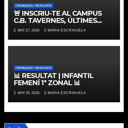
CRÒNIQUES I RESULTATS
🚨 INSCRIU-TE AL CAMPUS
C.B. TAVERNES, ÚLTIMES
PLACES
MAY 27, 2026
MARIA ESCRIHUELA
CRÒNIQUES I RESULTATS
📊 RESULTAT | INFANTIL
FEMENÍ 1ª ZONAL 📊
MAY 25, 2026
MARIA ESCRIHUELA