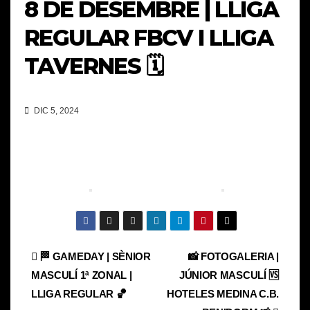
8 DE DESEMBRE | LLIGA
REGULAR FBCV I LLIGA
TAVERNES 🗓️
DIC 5, 2024
Navegación
🏁 GAMEDAY | SÈNIOR
📸 FOTOGALERIA |
MASCULÍ 1ª ZONAL |
JÚNIOR MASCULÍ 🆚
de
LLIGA REGULAR 🏀
HOTELES MEDINA C.B.