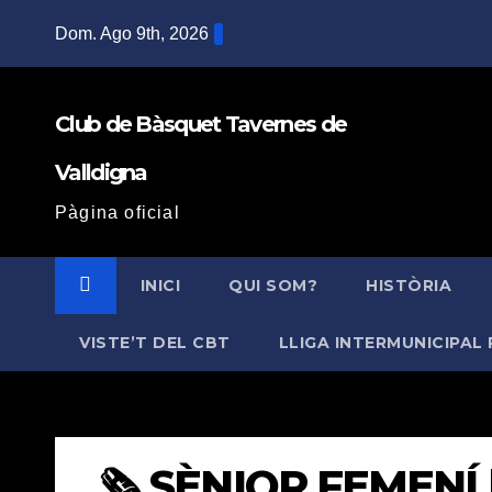
Saltar
Dom. Ago 9th, 2026
al
contenido
Club de Bàsquet Tavernes de
Valldigna
Pàgina oficial
INICI
QUI SOM?
HISTÒRIA
VISTE’T DEL CBT
LLIGA INTERMUNICIPAL 
🗞️ SÈNIOR FEMENÍ