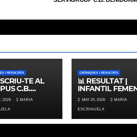
ES I RESULTATS
CRÒNIQUES I RESULTATS
NSCRIU-TE AL
📊 RESULTAT |
PUS C.B.
INFANTIL FEMENÍ
ERNES,
ZONAL 📊
, 2026
MARIA
MAY 25, 2026
MARIA
IMES PLACES
UELA
ESCRIHUELA