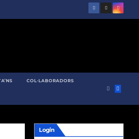
A’NS
COL·LABORADORS
Login