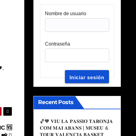
Nombre de usuario
Contraseña
,
Recent Posts
🏀🧡 𝐕𝐈𝐔 𝐋𝐀 𝐏𝐀𝐒𝐒𝐈𝐎́ 𝐓𝐀𝐑𝐎𝐍𝐉𝐀
C 🆚
𝐂𝐎𝐌 𝐌𝐀𝐈 𝐀𝐁𝐀𝐍𝐒 | 𝐌𝐔𝐒𝐄𝐔 &
𝐓𝐎𝐔𝐑 𝐕𝐀𝐋𝐄𝐍𝐂𝐈𝐀 𝐁𝐀𝐒𝐊𝐄𝐓
 📸