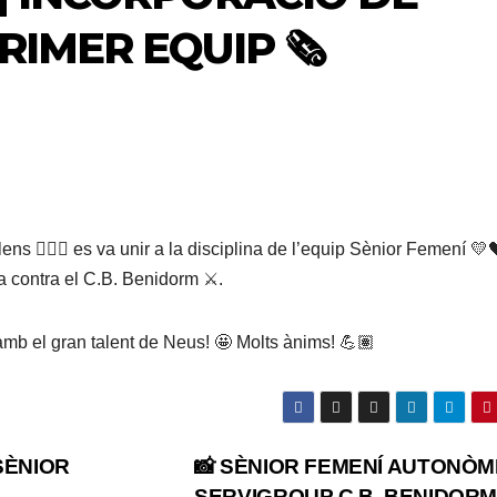
IMER EQUIP 🗞️
 ⛹🏽‍♀️ es va unir a la disciplina de l’equip Sènior Femení 💛
a contra el C.B. Benidorm ⚔️.
amb el gran talent de Neus! 🤩 Molts ànims! 💪🏽
SÈNIOR
📸 SÈNIOR FEMENÍ AUTONÒMI
SERVIGROUP C.B. BENIDORM