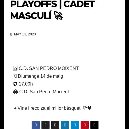
PLAYOFFS | CADET
MASCULÍ 🚀
MAY 13, 2023
🆚 C.D. SAN PEDRO MOIXENT
🗓️ Diumenge 14 de maig
⏰ 17.00h
🏟️ C.D. San Pedro Moixent
🔸Vine i recolza el millor bàsquet! 💛🖤