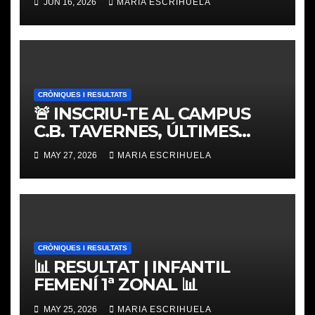
JUN 16, 2026
MARIA ESCRIHUELA
CRÒNIQUES I RESULTATS
🚨 INSCRIU-TE AL CAMPUS
C.B. TAVERNES, ÚLTIMES
PLACES
MAY 27, 2026
MARIA ESCRIHUELA
CRÒNIQUES I RESULTATS
📊 RESULTAT | INFANTIL
FEMENÍ 1ª ZONAL 📊
MAY 25, 2026
MARIA ESCRIHUELA