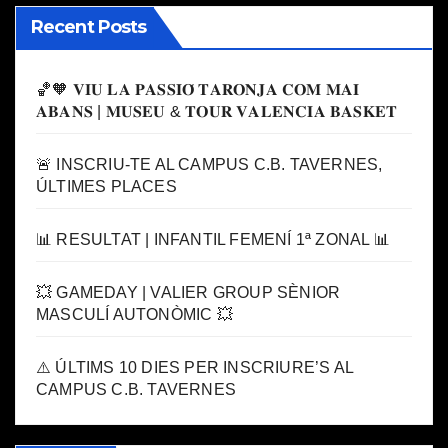
Recent Posts
🏀🧡 𝐕𝐈𝐔 𝐋𝐀 𝐏𝐀𝐒𝐒𝐈𝐎́ 𝐓𝐀𝐑𝐎𝐍𝐉𝐀 𝐂𝐎𝐌 𝐌𝐀𝐈
𝐀𝐁𝐀𝐍𝐒 | 𝐌𝐔𝐒𝐄𝐔 & 𝐓𝐎𝐔𝐑 𝐕𝐀𝐋𝐄𝐍𝐂𝐈𝐀 𝐁𝐀𝐒𝐊𝐄𝐓
🚨 INSCRIU-TE AL CAMPUS C.B. TAVERNES,
ÚLTIMES PLACES
📊 RESULTAT | INFANTIL FEMENÍ 1ª ZONAL 📊
💥 GAMEDAY | VALIER GROUP SÈNIOR
MASCULÍ AUTONÒMIC 💥
⚠️ ÚLTIMS 10 DIES PER INSCRIURE’S AL
CAMPUS C.B. TAVERNES