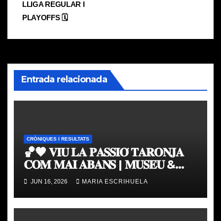
de
LLIGA REGULAR I
entradas
PLAYOFFS 🗓
Entrada relacionada
CRÒNIQUES I RESULTATS
🏀🧡 𝐕𝐈𝐔 𝐋𝐀 𝐏𝐀𝐒𝐒𝐈𝐎́ 𝐓𝐀𝐑𝐎𝐍𝐉𝐀
𝐂𝐎𝐌 𝐌𝐀𝐈 𝐀𝐁𝐀𝐍𝐒 | 𝐌𝐔𝐒𝐄𝐔 &
𝐓𝐎𝐔𝐑 𝐕𝐀𝐋𝐄𝐍𝐂𝐈𝐀 𝐁𝐀𝐒𝐊𝐄𝐓
JUN 16, 2026
MARIA ESCRIHUELA