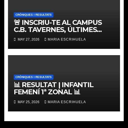
CRÒNIQUES I RESULTATS
🚨 INSCRIU-TE AL CAMPUS
C.B. TAVERNES, ÚLTIMES
PLACES
MAY 27, 2026
MARIA ESCRIHUELA
CRÒNIQUES I RESULTATS
📊 RESULTAT | INFANTIL
FEMENÍ 1ª ZONAL 📊
MAY 25, 2026
MARIA ESCRIHUELA