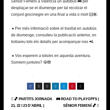
Sènior Femení a València un autobús 🚌 per
desplaçar-se el diumenge per tal recolzar el
conjunt grocinegre en una final a vida o mort 🙌🏽.
🔸Per més informació sobre el trasllat en autobús
de diumenge, consulteu la publicació anterior, on
trobareu tots els detalls per acompanyar-nos 📲.
🔸Vos esperem a tots/es en aquesta aventura.
Somiem junts/es? 🤩🙈
Navegación
🏀 PARTITS JORNADA
🚌 ROAD TO PLAYOFFS |
21, 22 I 23 D’ABRIL |
SÈNIOR FEMENÍ 🏀