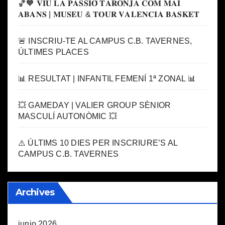
🏀🧡 𝐕𝐈𝐔 𝐋𝐀 𝐏𝐀𝐒𝐒𝐈𝐎́ 𝐓𝐀𝐑𝐎𝐍𝐉𝐀 𝐂𝐎𝐌 𝐌𝐀𝐈
𝐀𝐁𝐀𝐍𝐒 | 𝐌𝐔𝐒𝐄𝐔 & 𝐓𝐎𝐔𝐑 𝐕𝐀𝐋𝐄𝐍𝐂𝐈𝐀 𝐁𝐀𝐒𝐊𝐄𝐓
🚨 INSCRIU-TE AL CAMPUS C.B. TAVERNES,
ÚLTIMES PLACES
📊 RESULTAT | INFANTIL FEMENÍ 1ª ZONAL 📊
💥 GAMEDAY | VALIER GROUP SÈNIOR
MASCULÍ AUTONÒMIC 💥
⚠️ ÚLTIMS 10 DIES PER INSCRIURE’S AL
CAMPUS C.B. TAVERNES
Archives
junio 2026