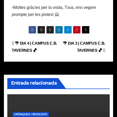
▫️Moltes gràcies per la visita, Txus, ens vegem
prompte per les pistes! 🤗
Navegación
🌴 DIA 4 | CAMPUS C.B.
🌴 DIA 3 | CAMPUS C.B.
TAVERNES 🏀
TAVERNES 🏀
de
entradas
Entrada relacionada
CRÒNIQUES I RESULTATS