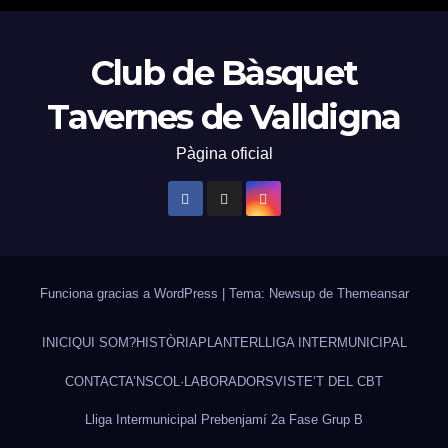
Club de Bàsquet
Tavernes de Valldigna
Pàgina oficial
Funciona gracias a WordPress
|
Tema: Newsup de
Themeansar
INICI
QUI SOM?
HISTÒRIA
PLANTER
LLIGA INTERMUNICIPAL
CONTACTA’NS
COL·LABORADORS
VISTE’T DEL CBT
Lliga Intermunicipal Prebenjamí 2a Fase Grup B