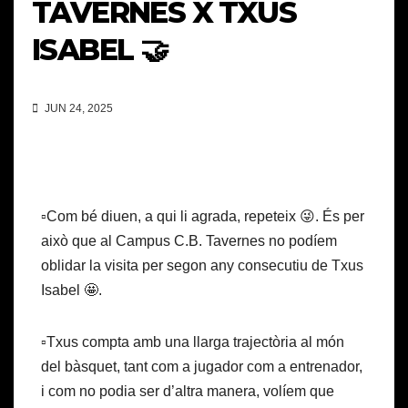
TAVERNES X TXUS
ISABEL 🤝
JUN 24, 2025
▫️Com bé diuen, a qui li agrada, repeteix 😜. És per
això que al Campus C.B. Tavernes no podíem
oblidar la visita per segon any consecutiu de Txus
Isabel 🤩.
▫️Txus compta amb una llarga trajectòria al món
del bàsquet, tant com a jugador com a entrenador,
i com no podia ser d’altra manera, volíem que