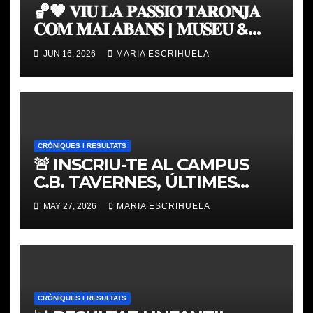
🏀🧡 𝐕𝐈𝐔 𝐋𝐀 𝐏𝐀𝐒𝐒𝐈𝐎́ 𝐓𝐀𝐑𝐎𝐍𝐉𝐀
𝐂𝐎𝐌 𝐌𝐀𝐈 𝐀𝐁𝐀𝐍𝐒 | 𝐌𝐔𝐒𝐄𝐔 &
𝐓𝐎𝐔𝐑 𝐕𝐀𝐋𝐄𝐍𝐂𝐈𝐀 𝐁𝐀𝐒𝐊𝐄𝐓
JUN 16, 2026
MARIA ESCRIHUELA
CRÒNIQUES I RESULTATS
🚨 INSCRIU-TE AL CAMPUS
C.B. TAVERNES, ÚLTIMES
PLACES
MAY 27, 2026
MARIA ESCRIHUELA
CRÒNIQUES I RESULTATS