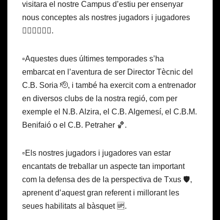
visitara el nostre Campus d’estiu per ensenyar
nous conceptes als nostres jugadors i jugadores
⛹🏽‍♀️⛹🏽‍♂️.
▫️Aquestes dues últimes temporades s’ha
embarcat en l’aventura de ser Director Tècnic del
C.B. Soria 🫡, i també ha exercit com a entrenador
en diversos clubs de la nostra regió, com per
exemple el N.B. Alzira, el C.B. Algemesí, el C.B.M.
Benifaió o el C.B. Petraher 🏀.
▫️Els nostres jugadors i jugadores van estar
encantats de treballar un aspecte tan important
com la defensa des de la perspectiva de Txus 🛡️,
aprenent d’aquest gran referent i millorant les
seues habilitats al bàsquet 🆙.