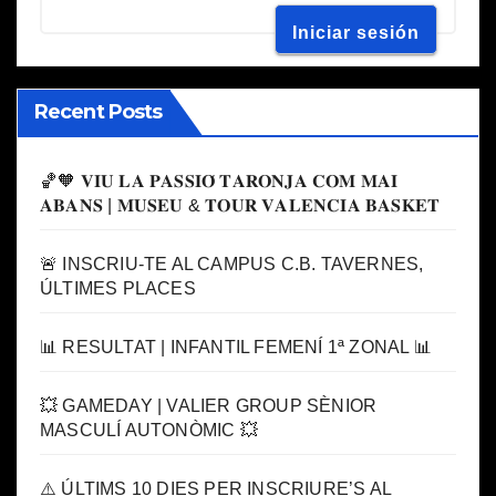
Recent Posts
🏀🧡 𝐕𝐈𝐔 𝐋𝐀 𝐏𝐀𝐒𝐒𝐈𝐎́ 𝐓𝐀𝐑𝐎𝐍𝐉𝐀 𝐂𝐎𝐌 𝐌𝐀𝐈
𝐀𝐁𝐀𝐍𝐒 | 𝐌𝐔𝐒𝐄𝐔 & 𝐓𝐎𝐔𝐑 𝐕𝐀𝐋𝐄𝐍𝐂𝐈𝐀 𝐁𝐀𝐒𝐊𝐄𝐓
🚨 INSCRIU-TE AL CAMPUS C.B. TAVERNES,
ÚLTIMES PLACES
📊 RESULTAT | INFANTIL FEMENÍ 1ª ZONAL 📊
💥 GAMEDAY | VALIER GROUP SÈNIOR
MASCULÍ AUTONÒMIC 💥
⚠️ ÚLTIMS 10 DIES PER INSCRIURE’S AL