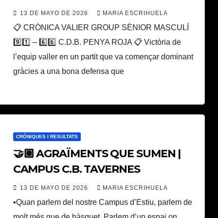
LLIGA FOSTER’S HOLLYWOOD I
13 DE MAYO DE 2026
MARIA ESCRIHUELA
LLIGA TAVERNES 📊
📋 CRÒNICA VALIER GROUP SÈNIOR MASCULÍ
9️⃣1️⃣ – 6️⃣6️⃣ C.D.B. PENYA ROJA 📋 Victòria de
l’equip valler en un partit que va començar dominant
gràcies a una bona defensa que
CRÒNIQUES I RESULTATS
🤝🏽 AGRAÏMENTS QUE SUMEN |
CAMPUS C.B. TAVERNES
13 DE MAYO DE 2026
MARIA ESCRIHUELA
▪️Quan parlem del nostre Campus d’Estiu, parlem de
molt més que de bàsquet. Parlem d’un espai on