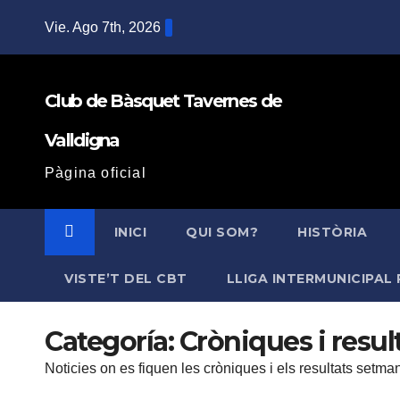
Saltar
Vie. Ago 7th, 2026
al
contenido
Club de Bàsquet Tavernes de
Valldigna
Pàgina oficial
INICI
QUI SOM?
HISTÒRIA
VISTE’T DEL CBT
LLIGA INTERMUNICIPAL 
Categoría:
Cròniques i resul
Noticies on es fiquen les cròniques i els resultats setman