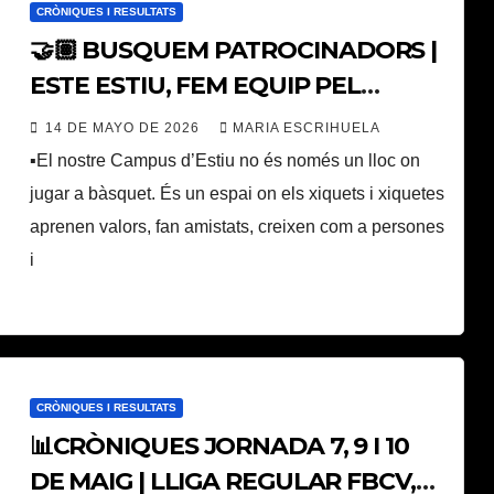
CRÒNIQUES I RESULTATS
🤝🏽 BUSQUEM PATROCINADORS |
ESTE ESTIU, FEM EQUIP PEL
FUTUR
14 DE MAYO DE 2026
MARIA ESCRIHUELA
▪️El nostre Campus d’Estiu no és només un lloc on
jugar a bàsquet. És un espai on els xiquets i xiquetes
aprenen valors, fan amistats, creixen com a persones
i
CRÒNIQUES I RESULTATS
📊CRÒNIQUES JORNADA 7, 9 I 10
DE MAIG | LLIGA REGULAR FBCV,