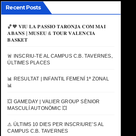
Recent Posts
🏀🧡 𝐕𝐈𝐔 𝐋𝐀 𝐏𝐀𝐒𝐒𝐈𝐎́ 𝐓𝐀𝐑𝐎𝐍𝐉𝐀 𝐂𝐎𝐌 𝐌𝐀𝐈
𝐀𝐁𝐀𝐍𝐒 | 𝐌𝐔𝐒𝐄𝐔 & 𝐓𝐎𝐔𝐑 𝐕𝐀𝐋𝐄𝐍𝐂𝐈𝐀
𝐁𝐀𝐒𝐊𝐄𝐓
🚨 INSCRIU-TE AL CAMPUS C.B. TAVERNES,
ÚLTIMES PLACES
📊 RESULTAT | INFANTIL FEMENÍ 1ª ZONAL
📊
💥 GAMEDAY | VALIER GROUP SÈNIOR
MASCULÍ AUTONÒMIC 💥
⚠️ ÚLTIMS 10 DIES PER INSCRIURE’S AL
CAMPUS C.B. TAVERNES