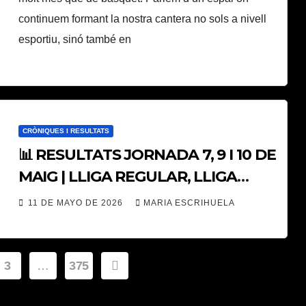
continuem formant la nostra cantera no sols a nivell
esportiu, sinó també en
CRÒNIQUES I RESULTATS
📊 RESULTATS JORNADA 7, 9 I 10 DE
MAIG | LLIGA REGULAR, LLIGA
FOSTER’S HOLLYWOOD I LLIGA
11 DE MAYO DE 2026
MARIA ESCRIHUELA
TAVERNES 📊
3
…
375