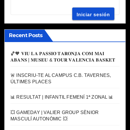
Recent Posts
🏀🧡 𝐕𝐈𝐔 𝐋𝐀 𝐏𝐀𝐒𝐒𝐈𝐎́ 𝐓𝐀𝐑𝐎𝐍𝐉𝐀 𝐂𝐎𝐌 𝐌𝐀𝐈
𝐀𝐁𝐀𝐍𝐒 | 𝐌𝐔𝐒𝐄𝐔 & 𝐓𝐎𝐔𝐑 𝐕𝐀𝐋𝐄𝐍𝐂𝐈𝐀 𝐁𝐀𝐒𝐊𝐄𝐓
🚨 INSCRIU-TE AL CAMPUS C.B. TAVERNES,
ÚLTIMES PLACES
📊 RESULTAT | INFANTIL FEMENÍ 1ª ZONAL 📊
💥 GAMEDAY | VALIER GROUP SÈNIOR
MASCULÍ AUTONÒMIC 💥