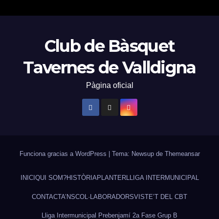
Club de Bàsquet
Tavernes de Valldigna
Pàgina oficial
Funciona gracias a WordPress
|
Tema: Newsup de
Themeansar
INICI
QUI SOM?
HISTÒRIA
PLANTER
LLIGA INTERMUNICIPAL
CONTACTA’NS
COL·LABORADORS
VISTE’T DEL CBT
Lliga Intermunicipal Prebenjamí 2a Fase Grup B