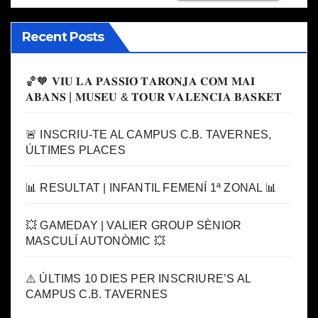
Recent Posts
🏀🧡 𝐕𝐈𝐔 𝐋𝐀 𝐏𝐀𝐒𝐒𝐈𝐎́ 𝐓𝐀𝐑𝐎𝐍𝐉𝐀 𝐂𝐎𝐌 𝐌𝐀𝐈
𝐀𝐁𝐀𝐍𝐒 | 𝐌𝐔𝐒𝐄𝐔 & 𝐓𝐎𝐔𝐑 𝐕𝐀𝐋𝐄𝐍𝐂𝐈𝐀 𝐁𝐀𝐒𝐊𝐄𝐓
🚨 INSCRIU-TE AL CAMPUS C.B. TAVERNES,
ÚLTIMES PLACES
📊 RESULTAT | INFANTIL FEMENÍ 1ª ZONAL 📊
💥 GAMEDAY | VALIER GROUP SÈNIOR
MASCULÍ AUTONÒMIC 💥
⚠️ ÚLTIMS 10 DIES PER INSCRIURE’S AL
CAMPUS C.B. TAVERNES