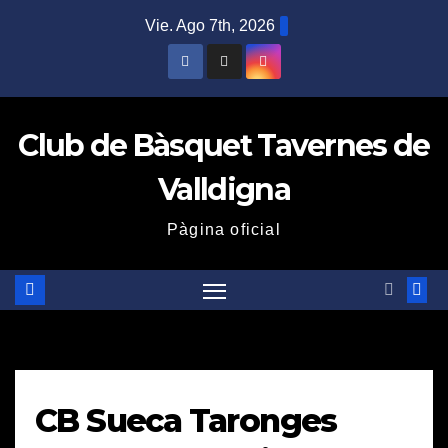
Saltar
Vie. Ago 7th, 2026
al
contenido
Club de Bàsquet Tavernes de
Valldigna
Pàgina oficial
CB Sueca Taronges